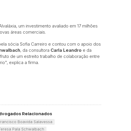
lvaláxia, um investimento avaliado em 17 milhões
ovas áreas comerciais.
pela sócia
Sofia Carreiro
e contou com o apoio dos
chwalbach
, da consultora
Carla Leandro
e da
 fruto de um estreito trabalho de colaboração entre
io", explica a firma.
dvogados Relacionados
Francisco Boavida Salavessa
Teresa Pala Schwalbach