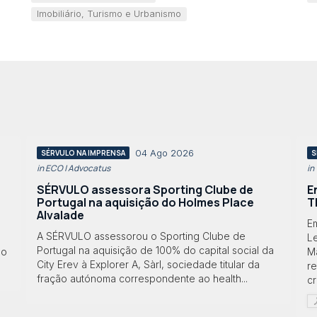
Imobiliário, Turismo e Urbanismo
04 Ago 2026
SÉRVULO NA IMPRENSA
S
in ECO | Advocatus
in
SÉRVULO assessora Sporting Clube de
E
Portugal na aquisição do Holmes Place
T
Alvalade
Em
A SÉRVULO assessorou o Sporting Clube de
Le
Portugal na aquisição de 100% do capital social da
lo
M
City Erev à Explorer A, Sàrl, sociedade titular da
r
fração autónoma correspondente ao health...
cr