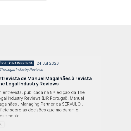
24 Jul 2026
ÉRVULO NA IMPRENSA
 The Legal Industry Reviews
ntrevista de Manuel Magalhães à revista
he Legal Industry Reviews
 entrevista, publicada na 8.ª edição da The
gal Industry Reviews (LIR Portugal), Manuel
agalhães , Managing Partner da SÉRVULO ,
eflete sobre as decisões que moldaram o
escimento...