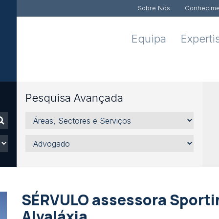
Sobre Nós
Conhecime
Equipa
Experti
Pesquisa Avançada
Áreas,
Sectores
e
Advogado
Serviços
SÉRVULO assessora Sporti
Alvaláxia