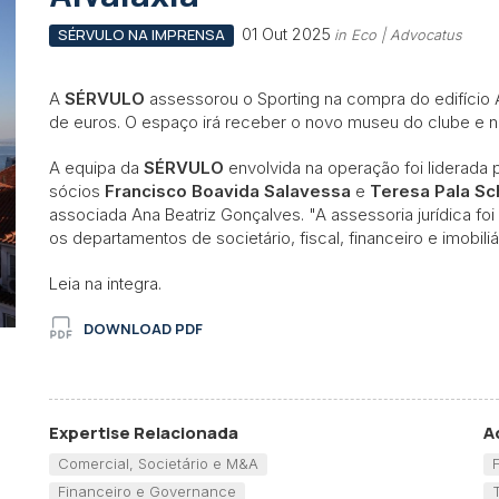
01 Out 2025
SÉRVULO NA IMPRENSA
in Eco | Advocatus
A
SÉRVULO
assessorou o Sporting na compra do edifício A
de euros. O espaço irá receber o novo museu do clube e n
A equipa da
SÉRVULO
envolvida na operação foi liderada 
sócios
Francisco Boavida Salavessa
e
Teresa Pala S
associada Ana Beatriz Gonçalves. "A assessoria jurídica foi
os departamentos de societário, fiscal, financeiro e imobiliár
Leia na integra.
DOWNLOAD PDF
Expertise Relacionada
A
Comercial, Societário e M&A
Financeiro e Governance