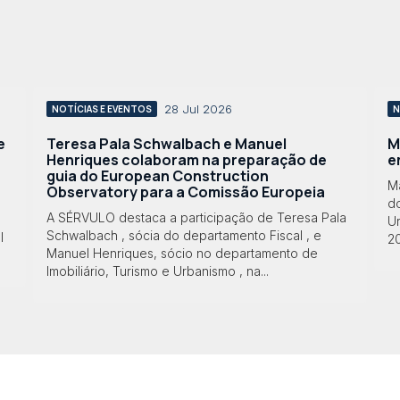
28 Jul 2026
NOTÍCIAS E EVENTOS
N
e
Teresa Pala Schwalbach e Manuel
M
Henriques colaboram na preparação de
e
guia do European Construction
M
Observatory para a Comissão Europeia
do
A SÉRVULO destaca a participação de Teresa Pala
Ur
Schwalbach , sócia do departamento Fiscal , e
l
2
Manuel Henriques, sócio no departamento de
Imobiliário, Turismo e Urbanismo , na...