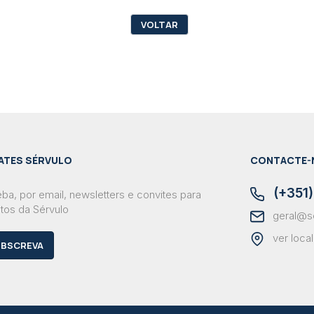
VOLTAR
ATES SÉRVULO
CONTACTE-
(+351)
ba, por email, newsletters e convites para
tos da Sérvulo
geral@s
ver loca
BSCREVA