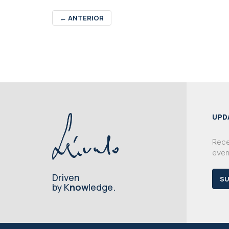
←
ANTERIOR
UPD
Rece
even
Driven
SU
by K
now
ledge.