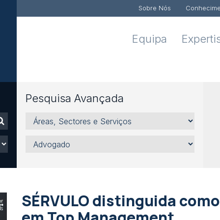
Sobre Nós
Conhecime
Equipa
Experti
Pesquisa Avançada
Áreas,
Sectores
e
Advogado
Serviços
SÉRVULO distinguida como 
em Top Management