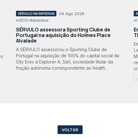
04 Ago 2026
SÉRVULO NA IMPRENSA
S
in ECO | Advocatus
in
SÉRVULO assessora Sporting Clube de
E
Portugal na aquisição do Holmes Place
T
Alvalade
Em
A SÉRVULO assessorou o Sporting Clube de
Le
Portugal na aquisição de 100% do capital social da
lo
M
City Erev à Explorer A, Sàrl, sociedade titular da
r
fração autónoma correspondente ao health...
cr
VOLTAR