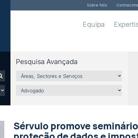
Sobre Nós
Conhecime
Equipa
Experti
Pesquisa Avançada
Áreas,
Sectores
e
Advogado
Serviços
Sérvulo promove seminári
proteção de dados e impos