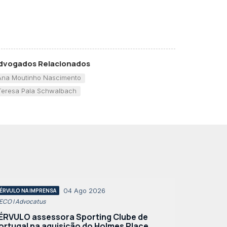
dvogados Relacionados
Ana Moutinho Nascimento
Teresa Pala Schwalbach
04 Ago 2026
ÉRVULO NA IMPRENSA
 ECO | Advocatus
ÉRVULO assessora Sporting Clube de
ortugal na aquisição do Holmes Place