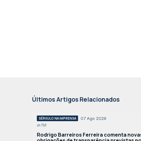
Últimos Artigos Relacionados
07 Ago 2026
SÉRVULO NA IMPRENSA
in TVI
Rodrigo Barreiros Ferreira comenta nova
obrigações de transparência previstas n