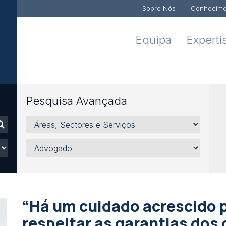
Sobre Nós
Conhecime
Equipa
Experti
Pesquisa Avançada
Áreas,
Sectores
e
Advogado
Serviços
“Há um cuidado acrescido p
respeitar as garantias dos