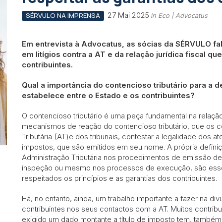
27 Mai 2025
SÉRVULO NA IMPRENSA
in Eco | Advocatus
Em entrevista à Advocatus, as sócias da SÉRVULO fa
em litígios contra a AT e da relação jurídica fiscal q
contribuintes.
Qual a importância do contencioso tributário para a de
estabelece entre o Estado e os contribuintes?
O contencioso tributário é uma peça fundamental na relação
mecanismos de reação do contencioso tributário, que os co
Tributária (AT)e dos tribunais, contestar a legalidade dos a
impostos, que são emitidos em seu nome. A própria defini
Administração Tributária nos procedimentos de emissão de
inspeção ou mesmo nos processos de execução, são essen
respeitados os princípios e as garantias dos contribuintes.
Há, no entanto, ainda, um trabalho importante a fazer na di
contribuintes nos seus contactos com a AT. Muitos contri
exigido um dado montante a título de imposto tem, também