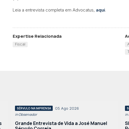
Leia a entrevista completa em Advocatus,
aqui
.
Expertise Relacionada
A
Fiscal
05 Ago 2026
SÉRVULO NA IMPRENSA
S
in Observador
in
s
Grande Entrevista de Vida a José Manuel
S
o
Sérvulo Correia
P