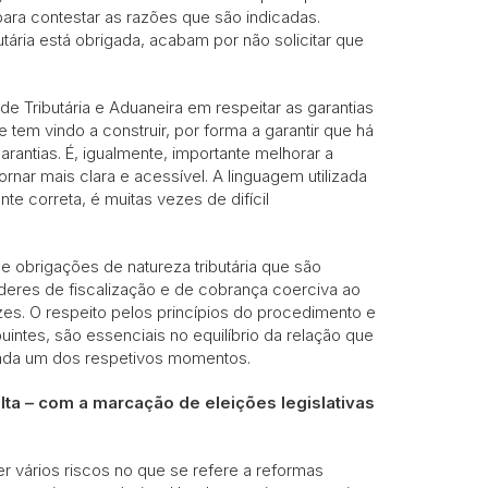
ara contestar as razões que são indicadas.
ária está obrigada, acabam por não solicitar que
e Tributária e Aduaneira em respeitar as garantias
tem vindo a construir, por forma a garantir que há
antias. É, igualmente, importante melhorar a
nar mais clara e acessível. A linguagem utilizada
e correta, é muitas vezes de difícil
e obrigações de natureza tributária que são
oderes de fiscalização e de cobrança coerciva ao
zes. O respeito pelos princípios do procedimento e
uintes, são essenciais no equilíbrio da relação que
cada um dos respetivos momentos.
alta – com a marcação de eleições legislativas
r vários riscos no que se refere a reformas