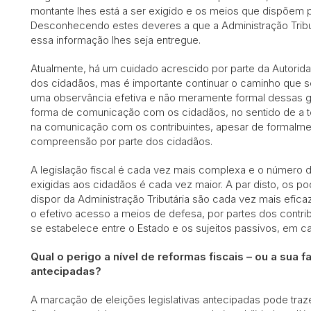
montante lhes está a ser exigido e os meios que dispõem p
Desconhecendo estes deveres a que a Administração Tribut
essa informação lhes seja entregue.
Atualmente, há um cuidado acrescido por parte da Autoridad
dos cidadãos, mas é importante continuar o caminho que se 
uma observância efetiva e não meramente formal dessas gar
forma de comunicação com os cidadãos, no sentido de a tor
na comunicação com os contribuintes, apesar de formalment
compreensão por parte dos cidadãos.
A legislação fiscal é cada vez mais complexa e o número d
exigidas aos cidadãos é cada vez maior. A par disto, os p
dispor da Administração Tributária são cada vez mais efica
o efetivo acesso a meios de defesa, por partes dos contrib
se estabelece entre o Estado e os sujeitos passivos, em 
Qual o perigo a nível de reformas fiscais – ou a sua f
antecipadas?
A marcação de eleições legislativas antecipadas pode traze