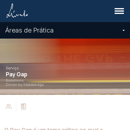
Menu
Áreas de Prática
Serviço
Pay Gap
Solutions
Driven by K
now
ledge.