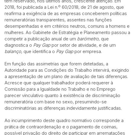
tem reservado, nos últimos anos, crescente atenção. Em
2018, foi publicada a Lei n.º 60/2018, de 21 de agosto, que
reafirma a exigência de as empresas conceberem políticas
remuneratórias transparentes, assentes nas funções
desempenhadas e em critérios neutros, comuns a homens e
mulheres. Ao Gabinete de Estratégia e Planeamento passou a
competir a publicação anual de um
barómetro
, que
diagnostica o
Pay Gap
por setor de atividade, e de um
balanço
, que identifica o
Pay Gap
por empresa.
Em função das assimetrias que forem detetadas, a
Autoridade para as Condições do Trabalho intervirá, exigindo
a apresentação de um plano de avaliação de tais diferenças.
Acresce que qualquer trabalhador poderá requerer à
Comissão para a Igualdade no Trabalho e no Emprego
parecer vinculativo quanto à existência de discriminação
remuneratória com base no sexo, presumindo-se
discriminatórias as diferenças indevidamente justificadas.
Ao incumprimento deste quadro normativo corresponde a
prática de contraordenação e o pagamento de coimas,
possível privação do direito de participar em arrematações