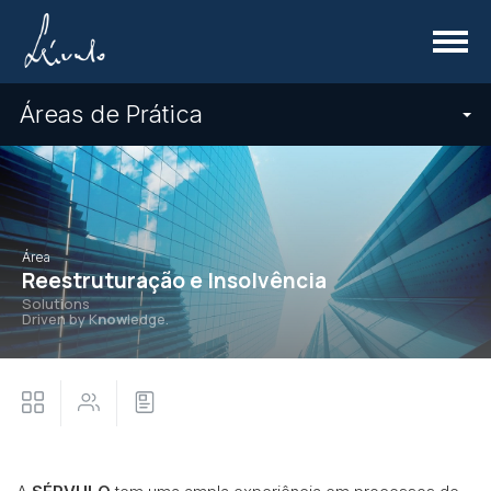
Menu
Áreas de Prática
Área
Reestruturação e Insolvência
Solutions
Driven by K
now
ledge.