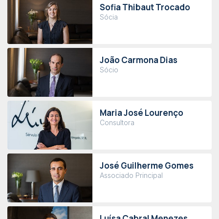
Sofia Thibaut Trocado
Sócia
João Carmona Dias
Sócio
Maria José Lourenço
Consultora
José Guilherme Gomes
Associado Principal
Luísa Cabral Menezes