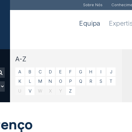
Sobre Nós
Conhecime
Equipa
Experti
A-Z
A
B
C
D
E
F
G
H
I
J
K
L
M
N
O
P
Q
R
S
T
U
V
W
X
Y
Z
renço