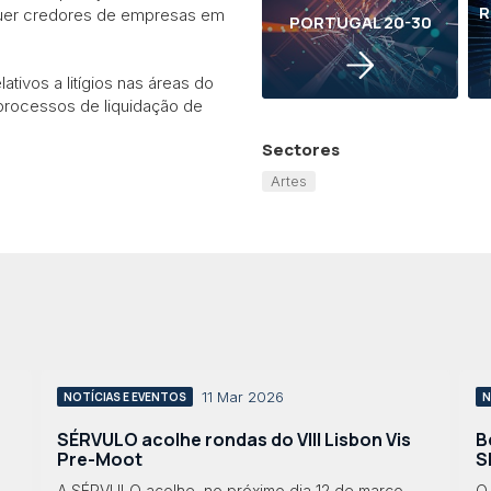
R
quer credores de empresas em
PORTUGAL 20-30
tivos a litígios nas áreas do
 processos de liquidação de
Sectores
Artes
11 Mar 2026
NOTÍCIAS E EVENTOS
N
SÉRVULO acolhe rondas do VIII Lisbon Vis
B
Pre-Moot
S
A SÉRVULO acolhe, no próximo dia 12 de março,
O