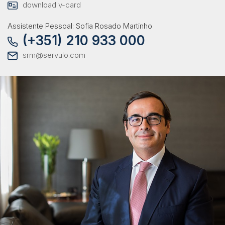
download v-card
Assistente Pessoal: Sofia Rosado Martinho
(+351) 210 933 000
srm@servulo.com