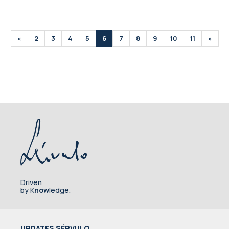
«
2
3
4
5
6
7
8
9
10
11
»
Driven
by K
now
ledge.
UPDATES SÉRVULO