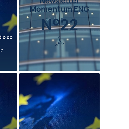
Newsletter
Momentum ENG
Nº22
e
dio do
17