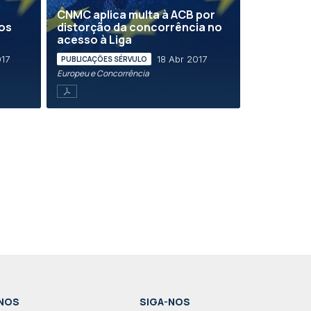
CNMC aplica multa à ACB por
aos
distorção da concorrência no
acesso à Liga
017
18 Abr 2017
PUBLICAÇÕES SÉRVULO
Europeu e Concorrência
NOS
SIGA-NOS