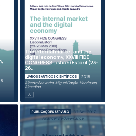
The internal market and the
digital economy, XXVIII FIDE
n,
CONGRESS Lisbon/Estoril (23-
26...
2018
LIVROS E ARTIGOS CIENTÍFICOS
18
Alberto Saavedra, Miguel Gorjão-Henriques,
Almedina
07 Set 2017
PUBLICAÇÕES SÉRVULO
Financeiro e Governance