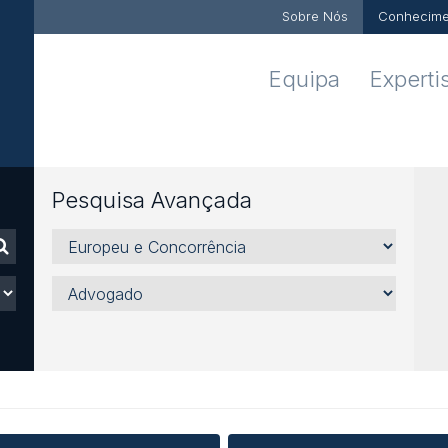
Sobre Nós
Conhecime
Equipa
Experti
Pesquisa Avançada
Áreas,
Sectores
e
Advogado
Serviços