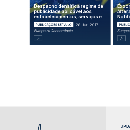
Despacho densifica regime de
Expo
publicidade aplicável aos
Alter
estabelecimentos, serviços e...
Notif
28 Jun 2017
PUBLICAÇÕES SÉRVULO
PUBLI
Europeu e Concorrência
Europeu
UPD