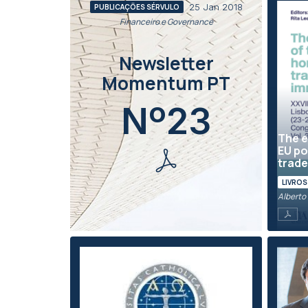
25 Jan 2018
PUBLICAÇÕES SÉRVULO
Financeiro e Governance
Newsletter
Momentum PT
Nº23
The e
EU po
trade
LIVROS
Alberto