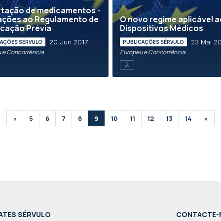
rtação de medicamentos -
ações ao Regulamento de
O novo regime aplicável 
icação Prévia
Dispositivos Médicos
20 Jun 2017
23 Mai 2
CAÇÕES SÉRVULO
PUBLICAÇÕES SÉRVULO
 e Concorrência
Europeu e Concorrência
«
5
6
7
8
9
10
11
12
13
14
»
ATES SÉRVULO
CONTACTE-