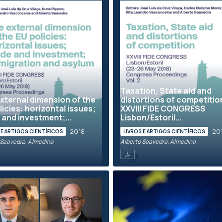
Taxation, State aid and
xternal dimension of the
distortions of competitio
licies: horizontal issues;
XXVIII FIDE CONGRESS
 and investment;...
Lisbon/Estoril...
2018
20
 E ARTIGOS CIENTÍFICOS
LIVROS E ARTIGOS CIENTÍFICOS
 Saavedra, Almedina
Alberto Saavedra, Almedina