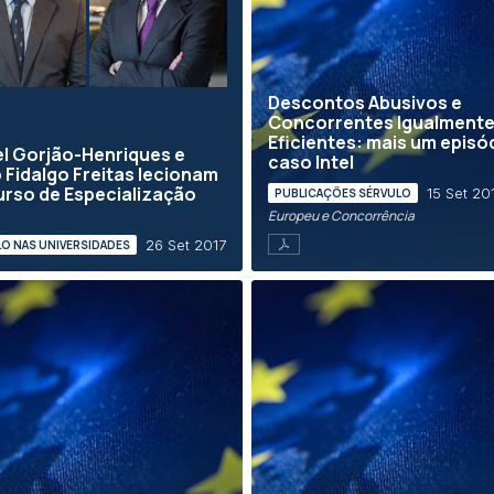
Descontos Abusivos e
Concorrentes Igualment
Eficientes: mais um episó
l Gorjão-Henriques e
caso Intel
 Fidalgo Freitas lecionam
rso de Especialização
15 Set 20
PUBLICAÇÕES SÉRVULO
Europeu e Concorrência
26 Set 2017
O NAS UNIVERSIDADES