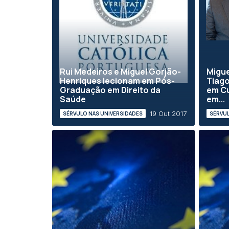
Rui Medeiros e Miguel Gorjão-
Migue
Henriques lecionam em Pós-
Tiago
Graduação em Direito da
em Cu
Saúde
em...
19 Out 2017
SÉRVULO NAS UNIVERSIDADES
SÉRVUL