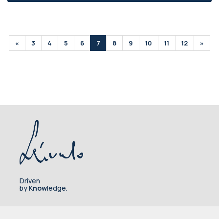
«
3
4
5
6
7
8
9
10
11
12
»
Driven
by K
now
ledge.