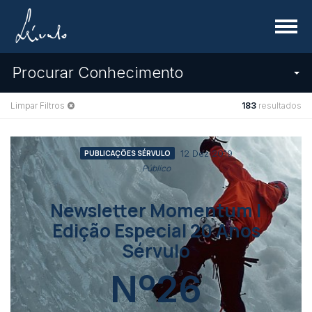
Menu
Procurar Conhecimento
Limpar Filtros
183
resultados
12 Dez 2019
PUBLICAÇÕES SÉRVULO
Público
Newsletter Momentum |
Edição Especial 20 Anos
Sérvulo
Nº26