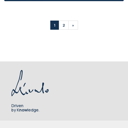
1
2
»
Driven
by K
now
ledge.