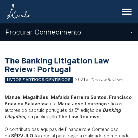
Menu
Procurar Conhecimento
The Banking Litigation Law
Review: Portugal
2021
LIVROS E ARTIGOS CIENTÍFICOS
in The Law Reviews
Manuel Magalhães
,
Mafalda Ferreira Santos
,
Francisco
Boavida Salavessa
e a
Maria José Lourenço
são os
autores do capítulo português da 5ª edição de
Banking
Litigation,
da publicação
The Law Reviews.
O contributo das equipas de Financeiro e Contencioso
da
SÉRVULO
foi crucial para traçar a realidade do mercado