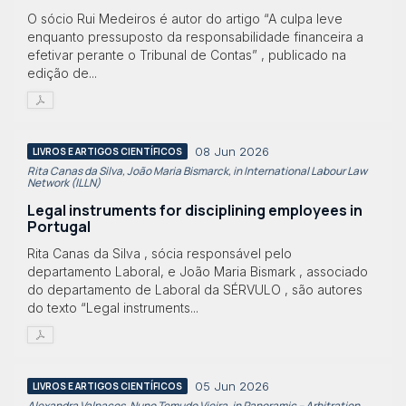
O sócio Rui Medeiros é autor do artigo “A culpa leve
enquanto pressuposto da responsabilidade financeira a
efetivar perante o Tribunal de Contas” , publicado na
edição de...
08 Jun 2026
LIVROS E ARTIGOS CIENTÍFICOS
Rita Canas da Silva, João Maria Bismarck, in International Labour Law
Network (ILLN)
Legal instruments for disciplining employees in
Portugal
Rita Canas da Silva , sócia responsável pelo
departamento Laboral, e João Maria Bismark , associado
do departamento de Laboral da SÉRVULO , são autores
do texto “Legal instruments...
05 Jun 2026
LIVROS E ARTIGOS CIENTÍFICOS
Alexandra Valpaços, Nuno Temudo Vieira, in Panoramic – Arbitration