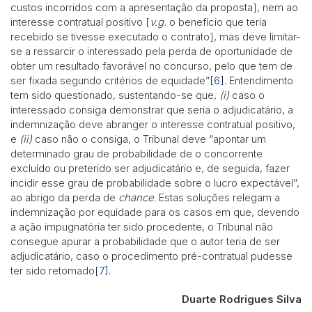
custos incorridos com a apresentação da proposta], nem ao
interesse contratual positivo [
v.g.
o benefício que teria
recebido se tivesse executado o contrato], mas deve limitar-
se a ressarcir o interessado pela perda de oportunidade de
obter um resultado favorável no concurso, pelo que tem de
ser fixada segundo critérios de equidade”
[6]
. Entendimento
tem sido questionado, sustentando-se que,
(i)
caso o
interessado consiga demonstrar que seria o adjudicatário, a
indemnização deve abranger o interesse contratual positivo,
e
(ii)
caso não o consiga, o Tribunal deve “apontar um
determinado grau de probabilidade de o concorrente
excluído ou preterido ser adjudicatário e, de seguida, fazer
incidir esse grau de probabilidade sobre o lucro expectável”,
ao abrigo da perda de
chance
. Estas soluções relegam a
indemnização por equidade para os casos em que, devendo
a ação impugnatória ter sido procedente, o Tribunal não
consegue apurar a probabilidade que o autor teria de ser
adjudicatário, caso o procedimento pré-contratual pudesse
ter sido retomado
[7]
.
Duarte Rodrigues Silva