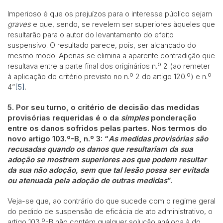
Imperioso é que os prejuízos para o interesse público sejam
graves
e que, sendo, se revelem ser superiores àqueles que
resultarão para o autor do levantamento do efeito
suspensivo. O resultado parece, pois, ser alcançado do
mesmo modo. Apenas se elimina a aparente contradição que
resultava entre a parte final dos originários n.º 2 (ao remeter
à aplicação do critério previsto no n.º 2 do artigo 120.º) e n.º
4”
[5]
.
5. Por seu turno, o critério de decisão das medidas
provisórias requeridas é o da
simples
ponderação
entre os danos sofridos pelas partes. Nos termos do
novo artigo 103.º-B, n.º 3: “
As medidas provisórias são
recusadas quando os danos que resultariam da sua
adoção se mostrem superiores aos que podem resultar
da sua não adoção, sem que tal lesão possa ser evitada
ou atenuada pela adoção de outras medidas
”.
Veja-se que, ao contrário do que sucede com o regime geral
do pedido de suspensão de eficácia de ato administrativo, o
artigo 103.º-B não contém qualquer solução análoga à do