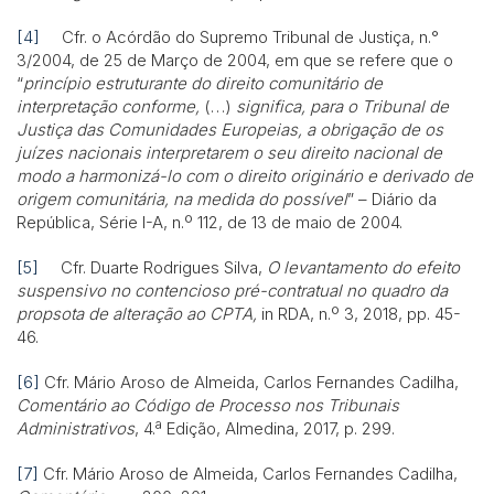
[4]
Cfr. o Acórdão do Supremo Tribunal de Justiça, n.°
3/2004, de 25 de Março de 2004, em que se refere que o
“
princípio estruturante do direito comunitário de
interpretação conforme,
(…)
significa, para o Tribunal de
Justiça das Comunidades Europeias, a obrigação de os
juízes nacionais interpretarem o seu direito nacional de
modo a harmonizá-lo com o direito originário e derivado de
origem comunitária, na medida do possível
” – Diário da
República, Série I-A, n.º 112, de 13 de maio de 2004.
[5]
Cfr. Duarte Rodrigues Silva,
O levantamento do efeito
suspensivo no contencioso pré-contratual no quadro da
propsota de alteração ao CPTA,
in RDA, n.º 3, 2018, pp. 45-
46.
[6]
Cfr. Mário Aroso de Almeida, Carlos Fernandes Cadilha,
Comentário ao Código de Processo nos Tribunais
Administrativos
, 4.ª Edição, Almedina, 2017, p. 299.
[7]
Cfr. Mário Aroso de Almeida, Carlos Fernandes Cadilha,