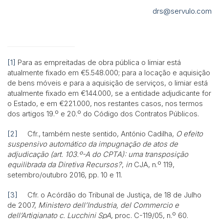
drs@servulo.com
[1]
Para as empreitadas de obra pública o limiar está
atualmente fixado em €5.548.000; para a locação e aquisição
de bens móveis e para a aquisição de serviços, o limiar está
atualmente fixado em €144.000, se a entidade adjudicante for
o Estado, e em €221.000, nos restantes casos, nos termos
dos artigos 19.º e 20.º do Código dos Contratos Públicos.
[2]
Cfr., também neste sentido, António Cadilha,
O efeito
suspensivo automático da impugnação de atos de
adjudicação (art. 103.º-A do CPTA): uma transposição
equilibrada da Diretiva Recursos?
,
in
CJA, n.º 119,
setembro/outubro 2016, pp. 10 e 11.
[3]
Cfr. o Acórdão do Tribunal de Justiça, de 18 de Julho
de 2007,
Ministero dell’Industria, del Commercio e
dell’Artigianato c. Lucchini SpA
, proc. C-119/05, n.º 60.