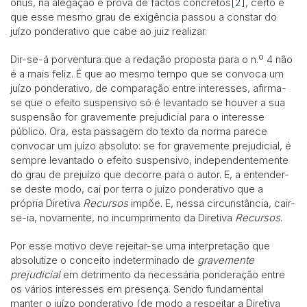
ónus, na alegação e prova de factos concretos
[2]
, certo é
que esse mesmo grau de exigência passou a constar do
juízo ponderativo que cabe ao juiz realizar.
Dir-se-á porventura que a redação proposta para o n.º 4 não
é a mais feliz. É que ao mesmo tempo que se convoca um
juízo ponderativo, de comparação entre interesses, afirma-
se que o efeito suspensivo só é levantado se houver a sua
suspensão for gravemente prejudicial para o interesse
público. Ora, esta passagem do texto da norma parece
convocar um juízo absoluto: se for gravemente prejudicial, é
sempre levantado o efeito suspensivo, independentemente
do grau de prejuízo que decorre para o autor. E, a entender-
se deste modo, cai por terra o juízo ponderativo que a
própria Diretiva
Recursos
impõe. E, nessa circunstância, cair-
se-ia, novamente, no incumprimento da Diretiva
Recursos
.
Por esse motivo deve rejeitar-se uma interpretação que
absolutize o conceito indeterminado de
gravemente
prejudicial
em detrimento da necessária ponderação entre
os vários interesses em presença. Sendo fundamental
manter o juízo ponderativo (de modo a respeitar a Diretiva