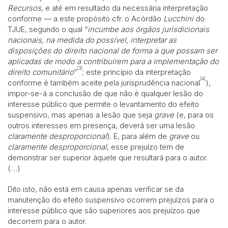
Recursos
, e até em resultado da necessária interpretação
conforme — a este propósito cfr. o Acórdão
Lucchini
do
TJUE, segundo o qual “
incumbe aos órgãos jurisdicionais
nacionais, na medida do possível, interpretar as
disposições do direito nacional de forma a que possam ser
aplicadas de modo a contribuírem para a implementação do
[3]
direito comunitário
”
; este princípio da interpretação
[4]
conforme é também aceite pela jurisprudência nacional
),
impor-se-á a conclusão de que não é qualquer lesão do
interesse público que permite o levantamento do efeito
suspensivo, mas apenas a lesão que seja
grave
(e, para os
outros interesses em presença, deverá ser uma lesão
claramente desproporcional
). E, para além de
grave
ou
claramente desproporcional
, esse prejuízo tem de
demonstrar ser superior àquele que resultará para o autor.
(…)
Dito isto, não está em causa apenas verificar se da
manutenção do efeito suspensivo ocorrem prejuízos para o
interesse público que são superiores aos prejuízos que
decorrem para o autor.