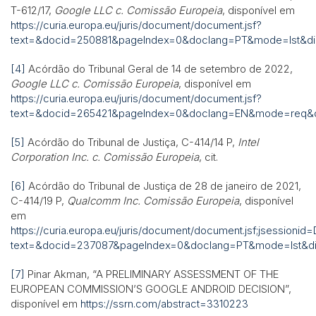
T-612/17,
Google LLC c. Comissão Europeia
, disponível em
https://curia.europa.eu/juris/document/document.jsf?
text=&docid=250881&pageIndex=0&doclang=PT&mode=lst&dir
[4]
Acórdão do Tribunal Geral de 14 de setembro de 2022,
Google LLC c. Comissão Europeia
, disponível em
https://curia.europa.eu/juris/document/document.jsf?
text=&docid=265421&pageIndex=0&doclang=EN&mode=req&di
[5]
Acórdão do Tribunal de Justiça, C-414/14 P,
Intel
Corporation Inc. c. Comissão Europeia
, cit.
[6]
Acórdão do Tribunal de Justiça de 28 de janeiro de 2021,
C-414/19 P,
Qualcomm Inc. Comissão Europeia
, disponível
em
https://curia.europa.eu/juris/document/document.jsf;jsessi
text=&docid=237087&pageIndex=0&doclang=PT&mode=lst&di
[7]
Pinar Akman, “A PRELIMINARY ASSESSMENT OF THE
EUROPEAN COMMISSION’S GOOGLE ANDROID DECISION”,
disponível em
https://ssrn.com/abstract=3310223