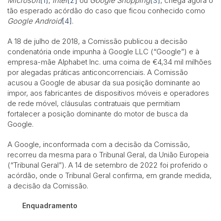
Microsoft
[1]
,
Intel
[2]
ou
Google Shopping
[3]
, chega agora o
tão esperado acórdão do caso que ficou conhecido como
Google Android
[4]
.
A 18 de julho de 2018, a Comissão publicou a decisão
condenatória onde impunha à Google LLC (“Google”) e à
empresa-mãe Alphabet Inc. uma coima de €4,34 mil milhões
por alegadas práticas anticoncorrenciais. A Comissão
acusou a Google de abusar da sua posição dominante ao
impor, aos fabricantes de dispositivos móveis e operadores
de rede móvel, cláusulas contratuais que permitiam
fortalecer a posição dominante do motor de busca da
Google.
A Google, inconformada com a decisão da Comissão,
recorreu da mesma para o Tribunal Geral, da União Europeia
(“Tribunal Geral”). A 14 de setembro de 2022 foi proferido o
acórdão, onde o Tribunal Geral confirma, em grande medida,
a decisão da Comissão.
Enquadramento