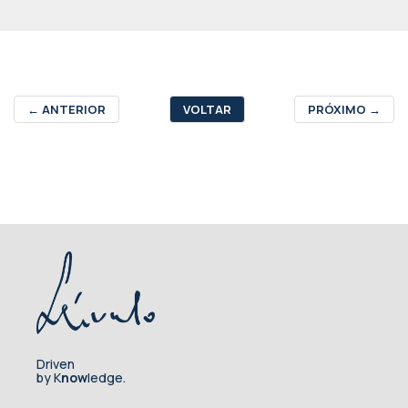
←
ANTERIOR
VOLTAR
PRÓXIMO
→
Driven
by K
now
ledge.