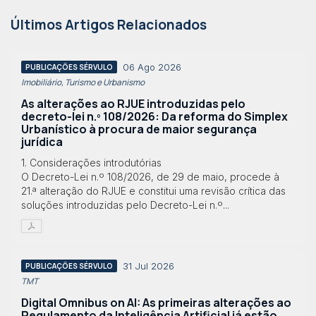
Últimos Artigos Relacionados
06 Ago 2026
PUBLICAÇÕES SÉRVULO
Imobiliário, Turismo e Urbanismo
As alterações ao RJUE introduzidas pelo
decreto-lei n.º 108/2026: Da reforma do Simplex
Urbanístico à procura de maior segurança
jurídica
1. Considerações introdutórias
O Decreto-Lei n.º 108/2026, de 29 de maio, procede à
21.ª alteração do RJUE e constitui uma revisão crítica das
soluções introduzidas pelo Decreto-Lei n.º...
31 Jul 2026
PUBLICAÇÕES SÉRVULO
TMT
Digital Omnibus on AI: As primeiras alterações ao
Regulamento da Inteligência Artificial já estão