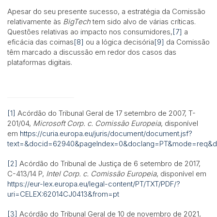
Apesar do seu presente sucesso, a estratégia da Comissão
relativamente às
BigTech
tem sido alvo de várias críticas.
Questões relativas ao impacto nos consumidores,
[7]
a
eficácia das coimas
[8]
ou a lógica decisória
[9]
da Comissão
têm marcado a discussão em redor dos casos das
plataformas digitais.
[1]
Acórdão do Tribunal Geral de 17 setembro de 2007, T-
201/04,
Microsoft Corp. c. Comissão Europeia
, disponível
em
https://curia.europa.eu/juris/document/document.jsf?
text=&docid=62940&pageIndex=0&doclang=PT&mode=req&dir
[2]
Acórdão do Tribunal de Justiça de 6 setembro de 2017,
C-413/14 P,
Intel Corp. c. Comissão Europeia
, disponível em
https://eur-lex.europa.eu/legal-content/PT/TXT/PDF/?
uri=CELEX:62014CJ0413&from=pt
[3]
Acórdão do Tribunal Geral de 10 de novembro de 2021,