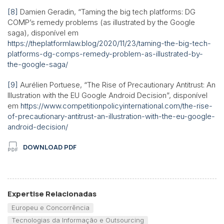
[8]
Damien Geradin, “Taming the big tech platforms: DG
COMP’s remedy problems (as illustrated by the Google
saga), disponível em
https://theplatformlaw.blog/2020/11/23/taming-the-big-tech-
platforms-dg-comps-remedy-problem-as-illustrated-by-
the-google-saga/
[9]
Aurélien Portuese, “The Rise of Precautionary Antitrust: An
Illustration with the EU Google Android Decision”, disponível
em
https://www.competitionpolicyinternational.com/the-rise-
of-precautionary-antitrust-an-illustration-with-the-eu-google-
android-decision/
DOWNLOAD PDF
Expertise Relacionadas
Europeu e Concorrência
Tecnologias da Informação e Outsourcing