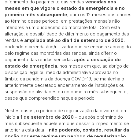
diferimento do pagamento das rendas
vencidas nos
meses em que vigore o estado de emergência e no
primeiro mês subsequente
, para os 12 meses posteriores
ao término desse período, em prestações mensais não
inferiores a um duodécimo do montante total. Com esta
alteração, a possibilidade de diferimento do pagamento das
rendas é
ampliada até ao dia 1 de setembro de 2020
,
podendo o arrendatário/utilizador que se encontre abrangido
pelo regime das moratórias das rendas, ainda diferir o
pagamento das rendas vencidas
após a cessação do
estado de emergência
, nos meses em que, ao abrigo de
disposição legal ou medida administrativa aprovada no
âmbito da pandemia da doença COVID-19, se mantenha o
anteriormente decretado encerramento de instalações ou
suspensão de atividades ou no primeiro mês subsequente,
desde que compreendido naquele período.
Nestes casos, o período de regularização da dívida só tem
início
a 1 de setembro de 2020
– ou após o término do
mês subsequente àquele em que cessar o impedimento se
anterior a esta data –
não podendo, contudo, resultar da
opção por este regime um período de regularização