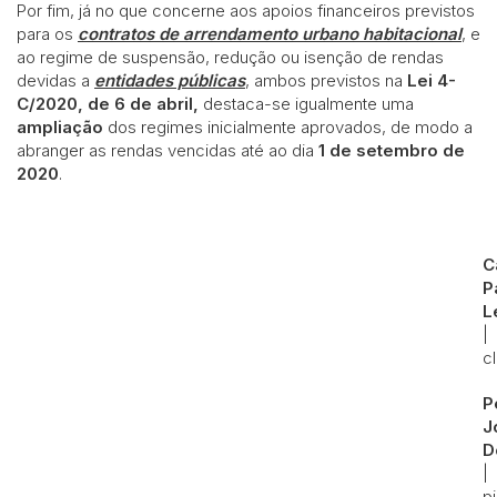
Por fim, já no que concerne aos apoios financeiros previstos
para os
contratos de arrendamento urbano habitacional
, e
ao regime de suspensão, redução ou isenção de rendas
devidas a
entidades públicas
, ambos previstos na
Lei 4-
C/2020, de 6 de abril,
destaca-se igualmente uma
ampliação
dos regimes inicialmente aprovados, de modo a
abranger as rendas vencidas até ao dia
1 de setembro de
2020
.
C
P
L
|
c
P
J
D
|
p