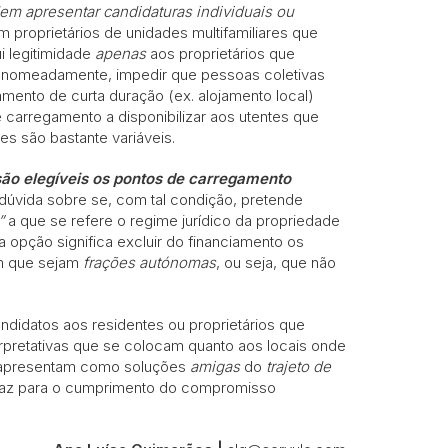
em apresentar candidaturas individuais ou
 proprietários de unidades multifamiliares que
i legitimidade
apenas
aos proprietários que
, nomeadamente, impedir que pessoas coletivas
mento de curta duração (ex. alojamento local)
 carregamento a disponibilizar aos utentes que
es são bastante variáveis.
são elegíveis os pontos de carregamento
dúvida sobre se, com tal condição, pretende
”
a que se refere o regime jurídico da propriedade
sa opção significa excluir do financiamento os
em que sejam
frações autónomas
, ou seja, que não
ndidatos aos residentes ou proprietários que
erpretativas que se colocam quanto aos locais onde
e apresentam como soluções
amigas
do
trajeto de
icaz para o cumprimento do compromisso