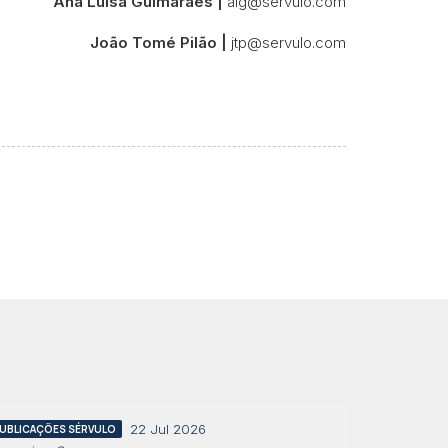
Ana Luísa Guimarães |
alg@servulo.com
João Tomé Pilão |
jtp@servulo.com
22 Jul 2026
UBLICAÇÕES SÉRVULO