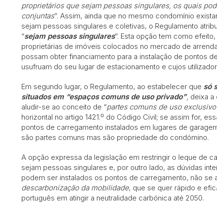
proprietários que sejam pessoas singulares, os quais pod
conjuntas
”. Assim, ainda que no mesmo condomínio existam
sejam pessoas singulares e coletivas, o Regulamento atribu
“
sejam pessoas singulares
”. Esta opção tem como efeito
proprietárias de imóveis colocados no mercado de arrenda
possam obter financiamento para a instalação de pontos de
usufruam do seu lugar de estacionamento e cujos utilizador
Em segundo lugar, o Regulamento, ao estabelecer que
só 
situados em “espaços comuns de uso privado”
,
deixa a 
aludir-se ao conceito de “
partes comuns de uso exclusivo
horizontal no artigo 1421.º do Código Civil; se assim for, es
pontos de carregamento instalados em lugares de garag
são partes comuns mas são propriedade do condómino.
A opção expressa da legislação em restringir o leque de ca
sejam pessoas singulares e, por outro lado, as dúvidas int
podem ser instalados os pontos de carregamento, não s
descarbonização da mobilidade
, que se quer rápido e ef
português em atingir a neutralidade carbónica até 2050.