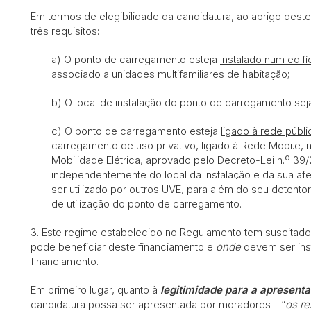
Em termos de elegibilidade da candidatura, ao abrigo des
três requisitos:
a) O ponto de carregamento esteja
instalado num edifí
associado a unidades multifamiliares de habitação;
b) O local de instalação do ponto de carregamento sej
c) O ponto de carregamento esteja
ligado à rede públi
carregamento de uso privativo, ligado à Rede Mobi.e, 
Mobilidade Elétrica, aprovado pelo Decreto-Lei n.º 39/2
independentemente do local da instalação e da sua a
ser utilizado por outros UVE, para além do seu detento
de utilização do ponto de carregamento.
3. Este regime estabelecido no Regulamento tem suscitado 
pode beneficiar deste financiamento e
onde
devem ser ins
financiamento.
Em primeiro lugar, quanto à
legitimidade para a apresent
candidatura possa ser apresentada por moradores - “
os re