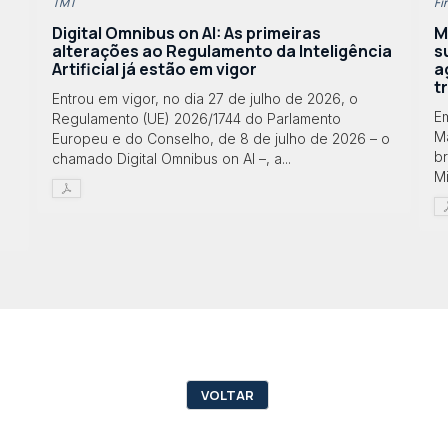
TMT
Fi
Digital Omnibus on AI: As primeiras
M
alterações ao Regulamento da Inteligência
s
Artificial já estão em vigor
a
t
Entrou em vigor, no dia 27 de julho de 2026, o
E
Regulamento (UE) 2026/1744 do Parlamento
Ma
Europeu e do Conselho, de 8 de julho de 2026 – o
br
chamado Digital Omnibus on AI –, a...
Mi
VOLTAR