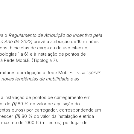
va o
Regulamento de Atribuição do Incentivo pela
no Ano de 2022
, prevê a atribuição de 10 milhões
os, bicicletas de carga ou de uso citadino,
ologias 1 a 6) e à instalação de pontos de
 Rede Mobi.E. (Tipologia 7).
miliares com ligação à Rede Mobi.E. - visa “
servir
as novas tendências de mobilidade e às
a a instalação de pontos de carregamento em
lor de
(i)
80 % do valor de aquisição do
ocentos euros) por carregador, correspondendo um
crescer
(ii)
80 % do valor da instalação elétrica
o máximo de 1000 € (mil euros) por lugar de