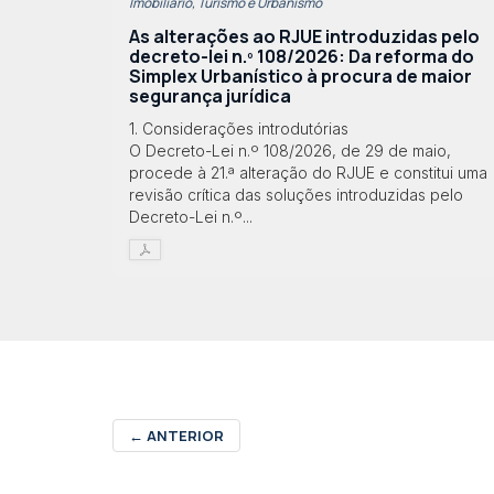
Imobiliário, Turismo e Urbanismo
As alterações ao RJUE introduzidas pelo
decreto-lei n.º 108/2026: Da reforma do
Simplex Urbanístico à procura de maior
segurança jurídica
1. Considerações introdutórias
O Decreto-Lei n.º 108/2026, de 29 de maio,
procede à 21.ª alteração do RJUE e constitui uma
revisão crítica das soluções introduzidas pelo
Decreto-Lei n.º...
←
ANTERIOR