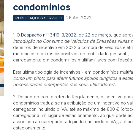
condomínios
26 Abr 2022
PUBLICAÇÕES SÉRVULO
1. O
Despacho n.º 3419-B/2022, de 22 de março
, que apro
Introdução no Consumo de Veículos de Emissões Nulas 
de euros de incentivo em 2022 à compra de veículos elétric
motociclos e outros dispositivos de mobilidade pessoal (Tip
carregamento em condomínios multifamiliares com ligação à
Esta última tipologia de incentivos - em condomínios multifa
como um piloto para aferir futuros apoios dirigidos a est
necessidades emergentes dos seus utilizadores
”.
2. De acordo com o referido Regulamento, o incentivo par
condomínios traduz-se na atribuição de um incentivo no va
carregador, incluindo o IVA, até ao máximo de 800 € (oit
carregador a um lugar de estacionamento, ao qual pode a
associada ao carregador adquirido (incluindo o IVA), até a
estacionamento.