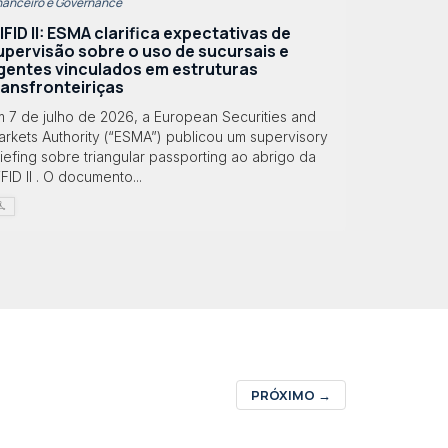
nanceiro e Governance
IFID II: ESMA clarifica expectativas de
upervisão sobre o uso de sucursais e
gentes vinculados em estruturas
ransfronteiriças
m 7 de julho de 2026, a European Securities and
rkets Authority (“ESMA”) publicou um supervisory
iefing sobre triangular passporting ao abrigo da
FID II . O documento...
PRÓXIMO
→