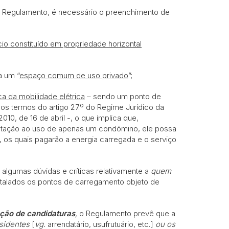
te Regulamento, é necessário o preenchimento de
cio constituído em propriedade horizontal
a um “
espaço comum de uso privado
”;
ca da mobilidade elétrica
– sendo um ponto de
nos termos do artigo 27.º do Regime Jurídico da
010, de 16 de abril -, o que implica que,
fetação ao uso de apenas um condómino, ele possa
r, os quais pagarão a energia carregada e o serviço
algumas dúvidas e críticas relativamente a
quem
talados os pontos de carregamento objeto de
ação de candidaturas
,
o Regulamento prevê que a
sidentes
[
vg.
arrendatário, usufrutuário, etc.]
ou os