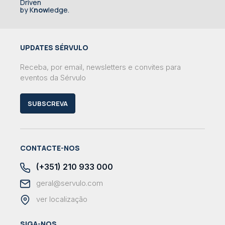
Driven
by K
now
ledge.
UPDATES SÉRVULO
Receba, por email, newsletters e convites para
eventos da Sérvulo
SUBSCREVA
CONTACTE-NOS
(+351) 210 933 000
geral@servulo.com
ver localização
SIGA-NOS