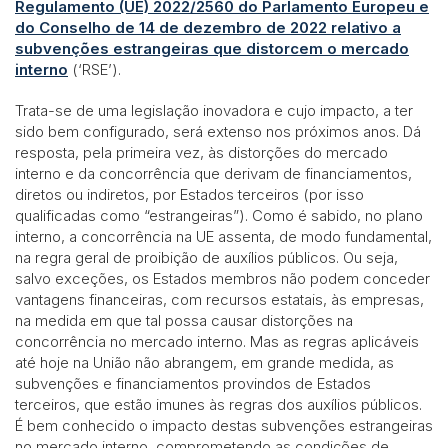
Regulamento (UE) 2022/2560 do Parlamento Europeu e
do Conselho de 14 de dezembro de 2022 relativo a
subvenções estrangeiras que distorcem o mercado
interno
(‘RSE’).
Trata-se de uma legislação inovadora e cujo impacto, a ter
sido bem configurado, será extenso nos próximos anos. Dá
resposta, pela primeira vez, às distorções do mercado
interno e da concorrência que derivam de financiamentos,
diretos ou indiretos, por Estados terceiros (por isso
qualificadas como “estrangeiras”). Como é sabido, no plano
interno, a concorrência na UE assenta, de modo fundamental,
na regra geral de proibição de auxílios públicos. Ou seja,
salvo exceções, os Estados membros não podem conceder
vantagens financeiras, com recursos estatais, às empresas,
na medida em que tal possa causar distorções na
concorrência no mercado interno. Mas as regras aplicáveis
até hoje na União não abrangem, em grande medida, as
subvenções e financiamentos provindos de Estados
terceiros, que estão imunes às regras dos auxílios públicos.
É bem conhecido o impacto destas subvenções estrangeiras
no mercado interno, comprometendo as condições de