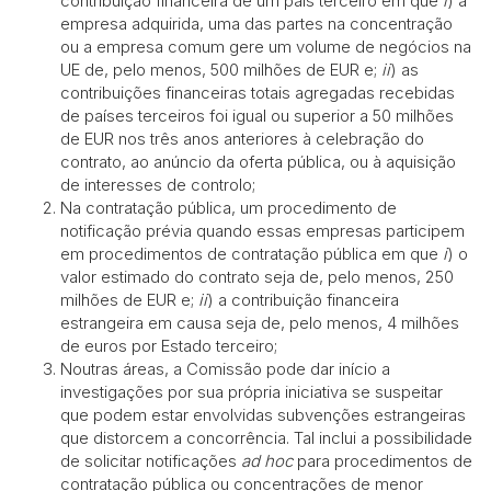
contribuição financeira de um país terceiro em que
i
) a
empresa adquirida, uma das partes na concentração
ou a empresa comum gere um volume de negócios na
UE de, pelo menos, 500 milhões de EUR e;
ii
) as
contribuições financeiras totais agregadas recebidas
de países terceiros foi igual ou superior a 50 milhões
de EUR nos três anos anteriores à celebração do
contrato, ao anúncio da oferta pública, ou à aquisição
de interesses de controlo;
Na contratação pública, um procedimento de
notificação prévia quando essas empresas participem
em procedimentos de contratação pública em que
i
) o
valor estimado do contrato seja de, pelo menos, 250
milhões de EUR e;
ii
) a contribuição financeira
estrangeira em causa seja de, pelo menos, 4 milhões
de euros por Estado terceiro;
Noutras áreas, a Comissão pode dar início a
investigações por sua própria iniciativa se suspeitar
que podem estar envolvidas subvenções estrangeiras
que distorcem a concorrência. Tal inclui a possibilidade
de solicitar notificações
ad hoc
para procedimentos de
contratação pública ou concentrações de menor