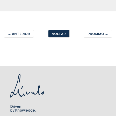
←
ANTERIOR
VOLTAR
PRÓXIMO
→
Driven
by K
now
ledge.