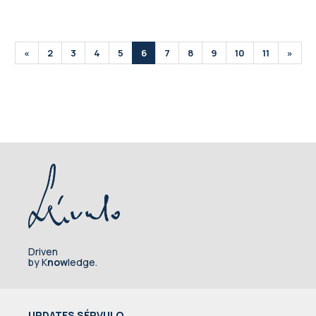
«
2
3
4
5
6
7
8
9
10
11
»
Driven
by K
now
ledge.
UPDATES SÉRVULO