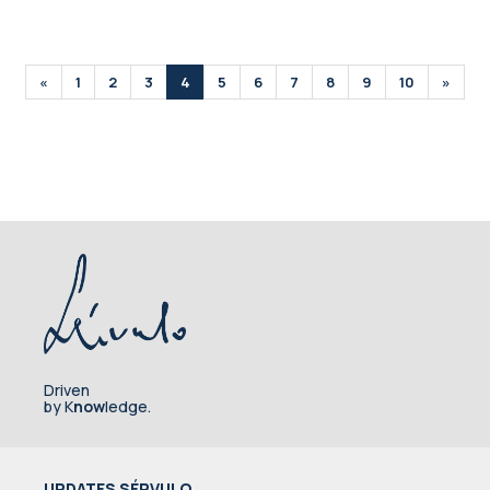
«
1
2
3
4
5
6
7
8
9
10
»
Driven
by K
now
ledge.
UPDATES SÉRVULO