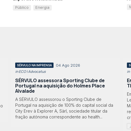
Público
Energia
04 Ago 2026
SÉRVULO NA IMPRENSA
S
in ECO | Advocatus
in
SÉRVULO assessora Sporting Clube de
E
Portugal na aquisição do Holmes Place
T
Alvalade
Em
A SÉRVULO assessorou o Sporting Clube de
Le
Portugal na aquisição de 100% do capital social da
lo
M
City Erev à Explorer A, Sàrl, sociedade titular da
r
fração autónoma correspondente ao health...
cr