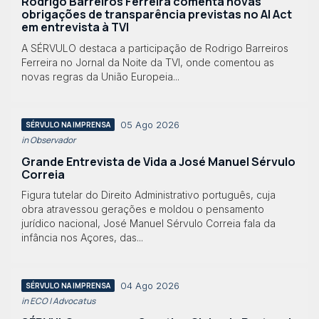
Rodrigo Barreiros Ferreira comenta novas
obrigações de transparência previstas no AI Act
em entrevista à TVI
A SÉRVULO destaca a participação de Rodrigo Barreiros
Ferreira no Jornal da Noite da TVI, onde comentou as
novas regras da União Europeia...
05 Ago 2026
SÉRVULO NA IMPRENSA
in Observador
Grande Entrevista de Vida a José Manuel Sérvulo
Correia
Figura tutelar do Direito Administrativo português, cuja
obra atravessou gerações e moldou o pensamento
jurídico nacional, José Manuel Sérvulo Correia fala da
infância nos Açores, das...
04 Ago 2026
SÉRVULO NA IMPRENSA
in ECO | Advocatus