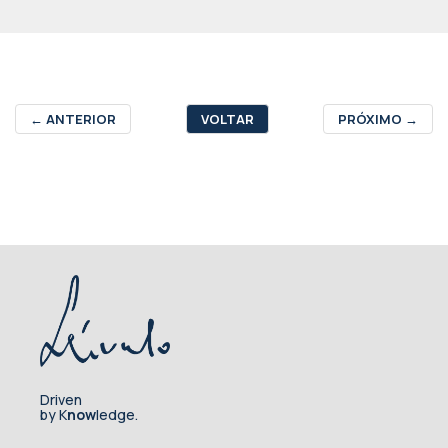
←
ANTERIOR
VOLTAR
PRÓXIMO
→
Driven
by K
now
ledge.