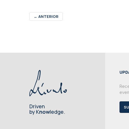
←
ANTERIOR
UPD
Rece
even
Driven
SU
by K
now
ledge.