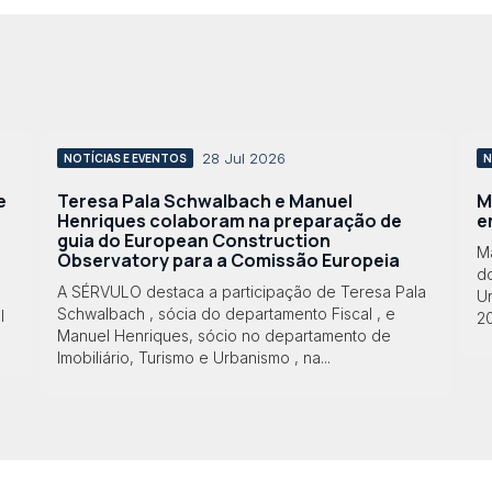
28 Jul 2026
NOTÍCIAS E EVENTOS
N
e
Teresa Pala Schwalbach e Manuel
M
Henriques colaboram na preparação de
e
guia do European Construction
M
Observatory para a Comissão Europeia
do
A SÉRVULO destaca a participação de Teresa Pala
Ur
Schwalbach , sócia do departamento Fiscal , e
l
2
Manuel Henriques, sócio no departamento de
Imobiliário, Turismo e Urbanismo , na...