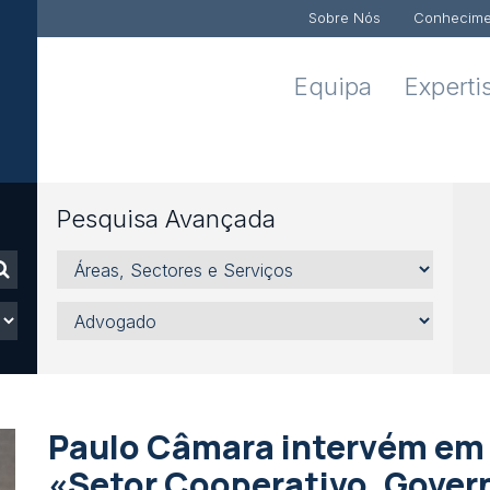
Sobre Nós
Conhecime
Equipa
Experti
Pesquisa Avançada
Áreas,
Sectores
e
Advogado
Serviços
Paulo Câmara intervém em 
«Setor Cooperativo, Gover