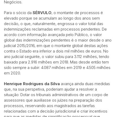
Negócios.
Para o sócio da
SÉRVULO
, o montante de processos é
elevado porque se acumulam ao longo dos anos sem
decisão, o que, naturalmente, engrossa o valor total das
indemnizações reclamadas em processos pendentes. De
acordo com informação avançada pelo Público, o valor
global das indemnizações pendentes é o maior desde o ano
judicial 2015/2016, em que o montante global destas ações
contra o Estado era inferior a dois mil milhões de euros. No
ano judicial seguinte, o valor subiu para 3.112 milhões, tendo
baixado para 2.916 milhões em 2018. Mas desde então tem
sido sempre a subir: 4.087 milhões em 2019 e 4.505 milhões
em 2020.
Henrique Rodrigues da Silva
avança ainda duas medidas
que, na sua perspetiva, poderiam ajudar a resolver a
situação: Dotar os tribunais administrativos de um corpo de
assessores que auxiliasse os juízes na preparação dos
processos, reservando aos magistrados as tarefas
relacionadas com a decisão jurisdicional e criar incentivos
para que as medidas de simplificação processual que