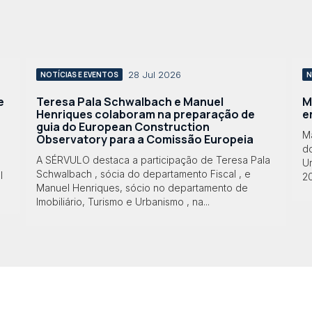
28 Jul 2026
NOTÍCIAS E EVENTOS
N
e
Teresa Pala Schwalbach e Manuel
M
Henriques colaboram na preparação de
e
guia do European Construction
M
Observatory para a Comissão Europeia
do
A SÉRVULO destaca a participação de Teresa Pala
Ur
Schwalbach , sócia do departamento Fiscal , e
l
2
Manuel Henriques, sócio no departamento de
Imobiliário, Turismo e Urbanismo , na...