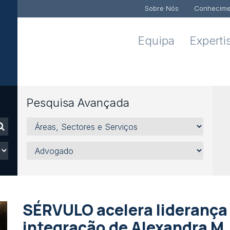
Sobre Nós
Conhecime
Equipa
Experti
Pesquisa Avançada
Áreas,
Sectores
e
Advogado
Serviços
SÉRVULO acelera lideranç
integração de Alexandra M.