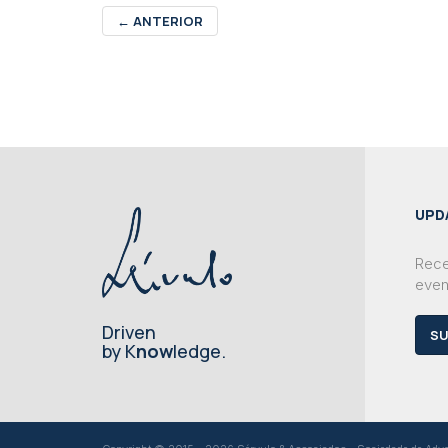
←
ANTERIOR
UPD
Rece
even
Driven
SU
by K
now
ledge.