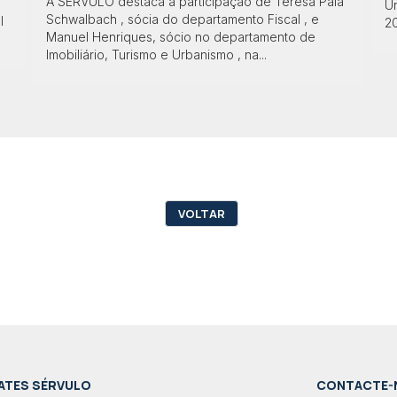
A SÉRVULO destaca a participação de Teresa Pala
Ur
Schwalbach , sócia do departamento Fiscal , e
l
2
Manuel Henriques, sócio no departamento de
Imobiliário, Turismo e Urbanismo , na...
VOLTAR
ATES SÉRVULO
CONTACTE-