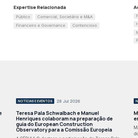
Expertise Relacionada
A
Público
Comercial, Societário e M&A
Financeiro e Governance
Contencioso
28 Jul 2026
NOTÍCIAS E EVENTOS
N
e
Teresa Pala Schwalbach e Manuel
M
Henriques colaboram na preparação de
e
guia do European Construction
M
Observatory para a Comissão Europeia
do