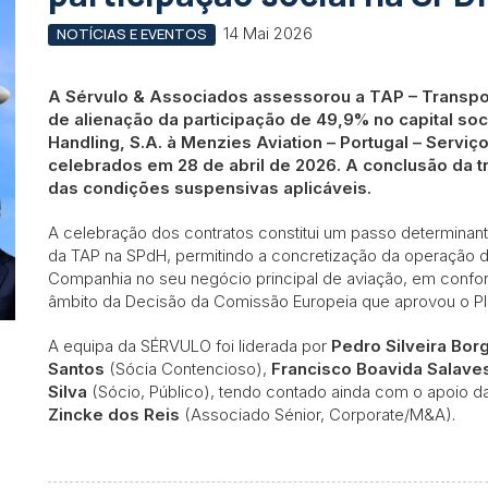
14 Mai 2026
NOTÍCIAS E EVENTOS
A Sérvulo & Associados assessorou a TAP – Transpo
de alienação da participação de 49,9% no capital so
Handling, S.A. à Menzies Aviation – Portugal – Servi
celebrados em 28 de abril de 2026. A conclusão da 
das condições suspensivas aplicáveis.
A celebração dos contratos constitui um passo determinante
da TAP na SPdH, permitindo a concretização da operação d
Companhia no seu negócio principal de aviação, em con
âmbito da Decisão da Comissão Europeia que aprovou o Pl
A equipa da SÉRVULO foi liderada por
Pedro Silveira Bor
Santos
(Sócia Contencioso),
Francisco Boavida Salave
Silva
(Sócio, Público), tendo contado ainda com o apoio d
Zincke dos Reis
(Associado Sénior, Corporate/M&A).