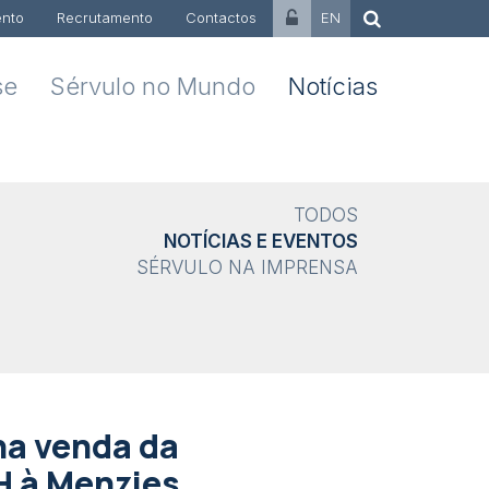
nto
Recrutamento
Contactos
EN
se
Sérvulo no Mundo
Notícias
TODOS
NOTÍCIAS E EVENTOS
SÉRVULO NA IMPRENSA
na venda da
H à Menzies