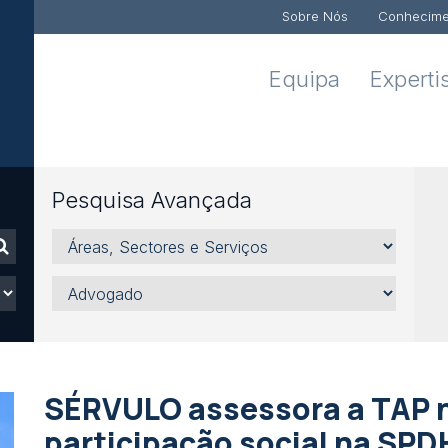
Sobre Nós
Conhecime
Equipa
Experti
Pesquisa Avançada
Áreas,
Sectores
e
Advogado
Serviços
SÉRVULO assessora a TAP 
participação social na SPD