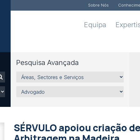
Sobre Nós
Conhecime
Equipa
Experti
Pesquisa Avançada
Áreas,
Sectores
e
Advogado
Serviços
SÉRVULO apoiou criação de
Arbitragem na Madeira