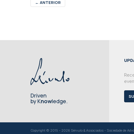
←
ANTERIOR
UPD
Rece
even
Driven
SU
by K
now
ledge.
Copyright © 2015 - 2026 Sérvulo & Associados - Sociedade de Advoga