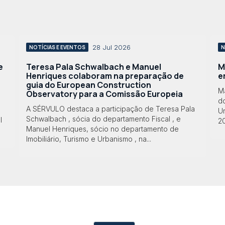
28 Jul 2026
NOTÍCIAS E EVENTOS
N
e
Teresa Pala Schwalbach e Manuel
M
Henriques colaboram na preparação de
e
guia do European Construction
M
Observatory para a Comissão Europeia
do
A SÉRVULO destaca a participação de Teresa Pala
Ur
Schwalbach , sócia do departamento Fiscal , e
l
2
Manuel Henriques, sócio no departamento de
Imobiliário, Turismo e Urbanismo , na...