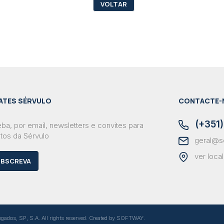
VOLTAR
ATES SÉRVULO
CONTACTE-
(+351)
ba, por email, newsletters e convites para
tos da Sérvulo
geral@s
ver loca
BSCREVA
dos, SP, S.A. All rights reserved. Created by
SOFTWAY
.