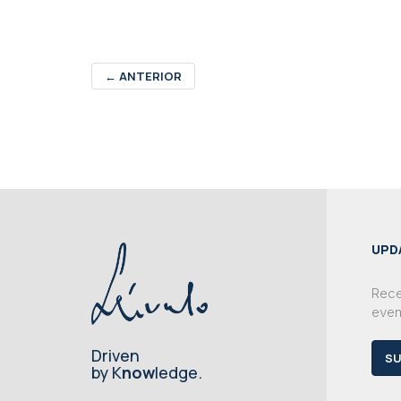
←
ANTERIOR
UPD
Rece
even
Driven
SU
by K
now
ledge.