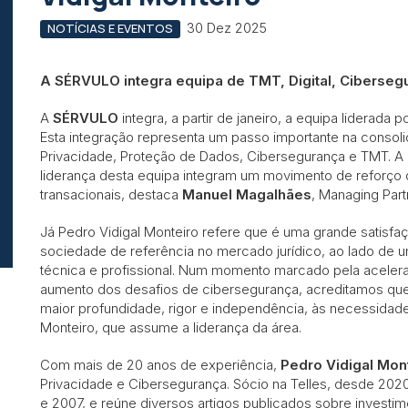
30 Dez 2025
NOTÍCIAS E EVENTOS
A SÉRVULO integra equipa de TMT, Digital, Ciberseg
A
SÉRVULO
integra, a partir de janeiro, a equipa liderada 
Esta integração representa um passo importante na consoli
Privacidade, Proteção de Dados, Cibersegurança e TMT. A 
liderança desta equipa integram um movimento de reforço
transacionais, destaca
Manuel Magalhães
, Managing Par
Já Pedro Vidigal Monteiro refere que é uma grande satisfaç
sociedade de referência no mercado jurídico, ao lado de u
técnica e profissional. Num momento marcado pela aceleração
aumento dos desafios de cibersegurança, acreditamos que 
maior profundidade, rigor e independência, às necessidade
Monteiro, que assume a liderança da área.
Com mais de 20 anos de experiência,
Pedro Vidigal Mon
Privacidade e Cibersegurança. Sócio na Telles, desde 20
e 2007, e reúne diversos artigos publicados sobre investim