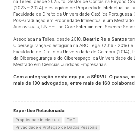
na Telles, desde 2025, foi Gestor de Contas na Beyond Coor
(2023 – 2024) e estagiário de Propriedade Intelectual na In
Faculdade de Direito da Universidade Católica Portuguesa 
Pós-Graduação em Propriedade Intelectual e um Mestrado
Audiovisuais, UNIE – The Core Entertainment Science Scho
Associada na Telles, desde 2018,
Beatriz Reis Santos
tem
Cibersegurança.Foiestagiária na ABC Legal (2016 - 2018) e n
Faculdade de Direito da Universidade de Coimbra (2014), f
da Cibersegurança e do Ciberespaço, da Universidade de L
Mestrado em Ciências Jurídicas Empresariais.
Com a integração desta equipa, a SÉRVULO passa, ass
mais de 130 advogados, entre mais de 160 colaborad
Expertise Relacionada
Propriedade Intelectual
TMT
Privacidade e Proteção de Dados Pessoais