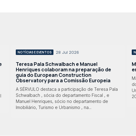
28 Jul 2026
NOTÍCIAS E EVENTOS
N
e
Teresa Pala Schwalbach e Manuel
M
Henriques colaboram na preparação de
e
guia do European Construction
M
Observatory para a Comissão Europeia
do
A SÉRVULO destaca a participação de Teresa Pala
Ur
Schwalbach , sócia do departamento Fiscal , e
l
2
Manuel Henriques, sócio no departamento de
Imobiliário, Turismo e Urbanismo , na...