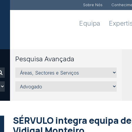
Sobre Nós
Conhecime
Equipa
Experti
Pesquisa Avançada
Áreas,
Sectores
e
Advogado
Serviços
SÉRVULO integra equipa de
Vidigal Monteiro