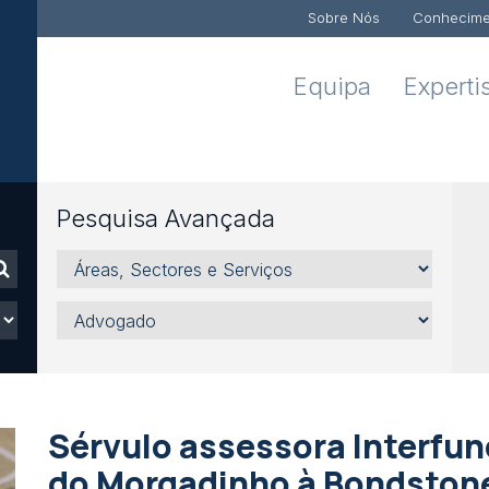
Sobre Nós
Conhecime
Equipa
Experti
Pesquisa Avançada
Áreas,
Sectores
e
Advogado
Serviços
Sérvulo assessora Interfun
do Morgadinho à Bondston