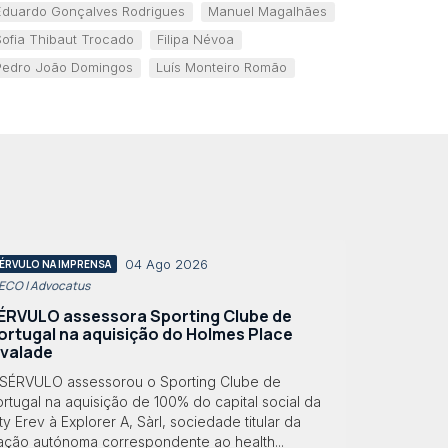
Eduardo Gonçalves Rodrigues
Manuel Magalhães
Sofia Thibaut Trocado
Filipa Névoa
Pedro João Domingos
Luís Monteiro Romão
04 Ago 2026
ÉRVULO NA IMPRENSA
 ECO | Advocatus
ÉRVULO assessora Sporting Clube de
ortugal na aquisição do Holmes Place
lvalade
 SÉRVULO assessorou o Sporting Clube de
rtugal na aquisição de 100% do capital social da
ty Erev à Explorer A, Sàrl, sociedade titular da
ração autónoma correspondente ao health...