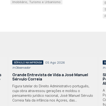
Imobiliário, Turismo e Urbanismo
05 Ago 2026
SÉRVULO NA IMPRENSA
S
in Observador
in
s
Grande Entrevista de Vida a José Manuel
S
o
Sérvulo Correia
P
A
Figura tutelar do Direito Administrativo português,
A
cuja obra atravessou gerações e moldou o
Po
pensamento jurídico nacional, José Manuel Sérvulo
Ci
Correia fala da infância nos Açores, das...
f