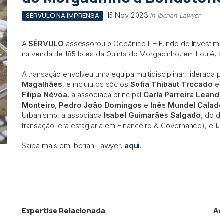
15 Nov 2023
SÉRVULO NA IMPRENSA
in Iberian Lawyer
A
SÉRVULO
assessorou o Oceânico II – Fundo de Investime
na venda de 185 lotes da Quinta do Morgadinho, em Loulé,
A transação envolveu uma equipa multidisciplinar, liderada
Magalhães
, e incluiu os sócios
Sofia Thibaut Trocado
Filipa Névoa
, a associada principal
Carla Parreira Leand
Monteiro
,
Pedro João Domingos
e
Inês Mundel Calad
Urbanismo, a associada
Isabel Guimarães Salgado
, do 
transação, era estagiária em Financeiro & Governance), e
L
Saiba mais em Iberian Lawyer,
aqui
.
Expertise Relacionada
A