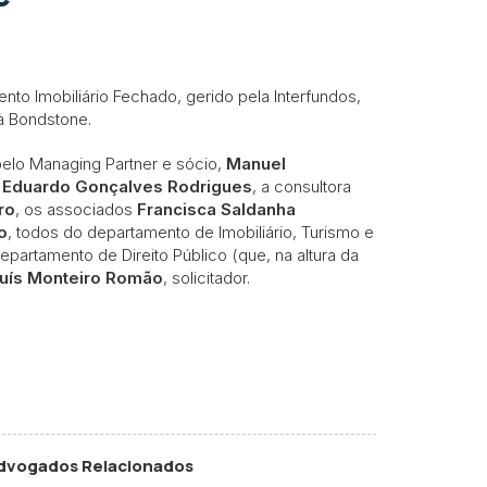
nto Imobiliário Fechado, gerido pela Interfundos,
 à Bondstone.
 pelo Managing Partner e sócio,
Manuel
e
Eduardo Gonçalves Rodrigues
, a consultora
ro
, os associados
Francisca Saldanha
o
, todos do departamento de Imobiliário, Turismo e
departamento de Direito Público (que, na altura da
uís Monteiro Romão
, solicitador.
dvogados Relacionados