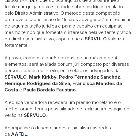
Lisboa (AAFDL), que coloca equipas de alunos frente a
frente num julgamento simulado sobre um litígio regulado
pelo Direito Administrativo. O método desta competição
promove a capacitação de “futuros advogados” em técnicas
de argumentação jurídica e para o trabalho em equipa ao
mesmo tempo que fomenta o interesse pela vertente prática
do direito administrativo, aspeto que a
SÉRVULO
valoriza
fortemente.
A prova, composta por 8 equipas, de no máximo de 4
elementos, será avaliada por um júri composto por diversas
personalidades do Direito, entre elas, os advogados da
SÉRVULO
,
Mark Kirkby
,
Pedro Férnandez Sanchéz
,
Henrique Rodrigues da Silva
,
Francisca Mendes da
Costa
e
Paula Bordalo Faustino
.
A equipa vencedora receberá um prémio monetário e o
melhor orador terá a possibilidade de realizar um estágio de
verão na
SÉRVULO
.
Acompanhe o desenrolar desta iniciativa nas redes
da
AAFDL
.