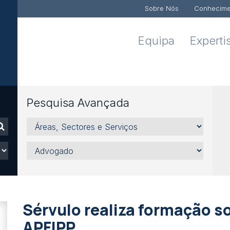
Sobre Nós
Conhecime
Equipa
Experti
Pesquisa Avançada
Áreas,
Sectores
e
Advogado
Serviços
Sérvulo realiza formação s
APFIPP