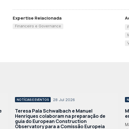
Expertise Relacionada
A
Financeiro e Governance
28 Jul 2026
NOTÍCIAS E EVENTOS
N
e
Teresa Pala Schwalbach e Manuel
M
Henriques colaboram na preparação de
e
guia do European Construction
M
Observatory para a Comissão Europeia