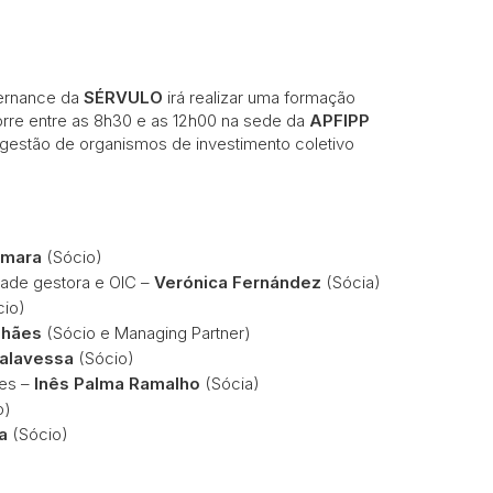
vernance da
SÉRVULO
irá realizar uma formação
rre entre as 8h30 e as 12h00 na sede da
APFIPP
de gestão de organismos de investimento coletivo
âmara
(Sócio)
dade gestora e OIC –
Verónica Fernández
(Sócia)
io)
lhães
(Sócio e Managing Partner)
Salavessa
(Sócio)
ses –
Inês Palma Ramalho
(Sócia)
o)
a
(Sócio)