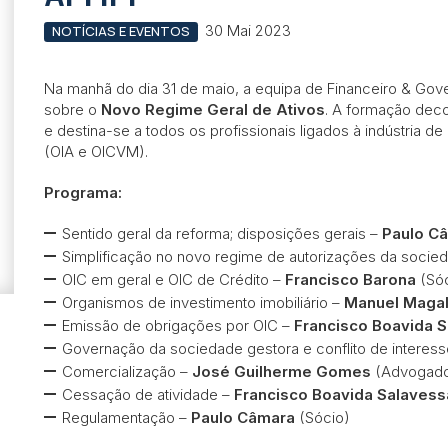
30 Mai 2023
NOTÍCIAS E EVENTOS
Na manhã do dia 31 de maio, a equipa de Financeiro & Go
sobre o
Novo Regime Geral de Ativos
. A formação deco
e destina-se a todos os profissionais ligados à indústria 
(OIA e OICVM).
Programa:
Sentido geral da reforma; disposições gerais –
Paulo C
Simplificação no novo regime de autorizações da socie
OIC em geral e OIC de Crédito –
Francisco Barona
(Sóc
Organismos de investimento imobiliário –
Manuel Maga
Emissão de obrigações por OIC –
Francisco Boavida 
Governação da sociedade gestora e conflito de interes
Comercialização –
José Guilherme Gomes
(Advogad
Cessação de atividade –
Francisco Boavida Salavess
Regulamentação –
Paulo Câmara
(Sócio)