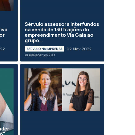
Sérvulo assessora Interfundos
tiva
na venda de 130 frações do
or
empreendimento Via Gaia ao
grupo...
022
02 Nov 2022
SÉRVULO NA IMPRENSA
in Advocatus ECO
nder
o",