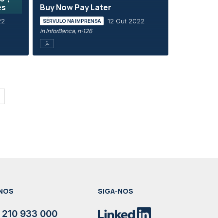
es
Buy Now Pay Later
22
12 Out 2022
SÉRVULO NA IMPRENSA
in InforBanca, nº126
NOS
SIGA-NOS
 210 933 000