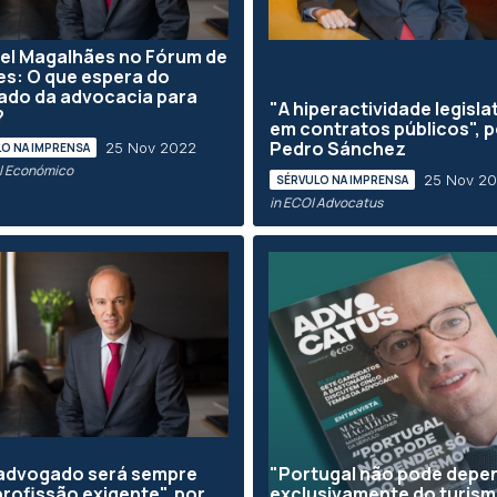
el Magalhães no Fórum de
es: O que espera do
ado da advocacia para
"A hiperactividade legisla
?
em contratos públicos", p
Pedro Sánchez
25 Nov 2022
O NA IMPRENSA
al Económico
25 Nov 2
SÉRVULO NA IMPRENSA
in ECO| Advocatus
 advogado será sempre
"Portugal não pode depe
rofissão exigente", por
exclusivamente do turism