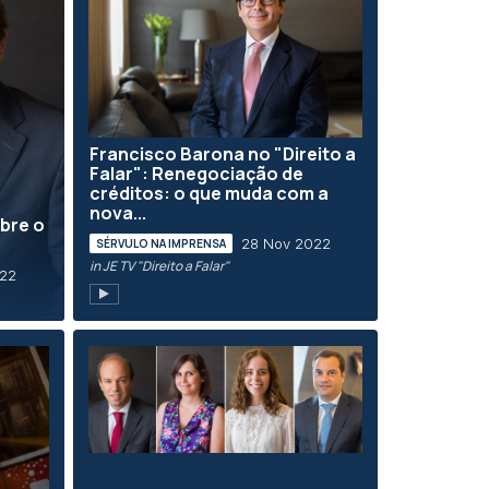
Francisco Barona no "Direito a
Falar": Renegociação de
créditos: o que muda com a
nova...
bre o
28 Nov 2022
SÉRVULO NA IMPRENSA
in JE TV "Direito a Falar"
022