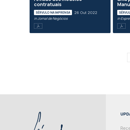
contratuais
Manu
26 Out 2022
SÉRVULO NA IMPRENSA
SÉRVUL
in Jornal de Negócios
in Expr
UPD
Rece