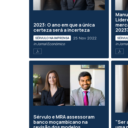
Manu
Líder
2023: O ano em que a única
merc
certeza será a incerteza
2023
25 Nov 2022
SÉRVULO NA IMPRENSA
SÉRVUL
in Jornal Económico
in Jorn
Sérvulo e MRA assessoram
banco moçambicano na
"Ser
revisão dos modelos
uma p