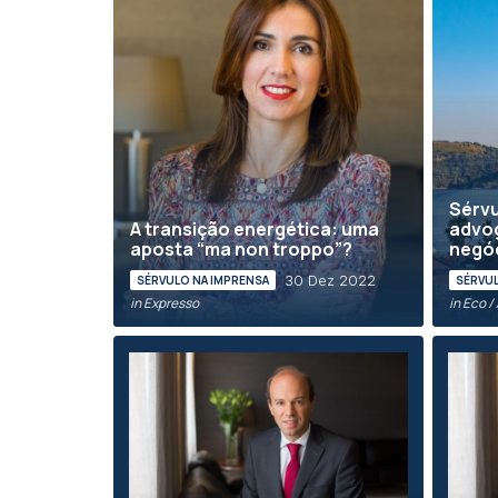
Sérvu
A transição energética: uma
advo
aposta “ma non troppo”?
negó
30 Dez 2022
SÉRVULO NA IMPRENSA
SÉRVUL
in Expresso
in Eco 