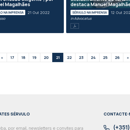
el Magalhães
destaca Manuel Magalhã
21 Out 2022
12 Out 20
O NA IMPRENSA
SÉRVULO NA IMPRENSA
esso
in Advocatus
«
17
18
19
20
21
22
23
24
25
26
»
ATES SÉRVULO
CONTACTE-
(+351)
ba, por email, newsletters e convites para