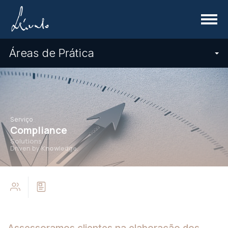
Menu
Áreas de Prática
Serviço
Compliance
Solutions
Driven by K
now
ledge.