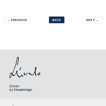
←
PREVIOUS
BACK
NEXT
→
Driven
by K
now
ledge.