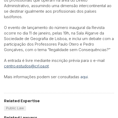
os profissionais que operam na área do Direito
Administrativo, assumindo uma dimensão intercontinental ao
se destinar igualmente aos profissionais dos países
lusófonos.
O evento de lançamento do número inaugural da Revista
ocorre no dia 11 de janeiro, pelas 19h, na Sala Algarve da
Sociedade de Geografia de Lisboa, e inclui um debate com a
participação dos Professores Paulo Otero e Pedro
Gonçalves, com o tema “Ilegalidade sem Consequências?”
A entrada é livre mediante inscrição prévia para o e-mail
centro.estudos@crl.oa.pt
.
Mais informações podem ser consultadas
aqui
.
Related Expertise
Public Law
Related Lawyers