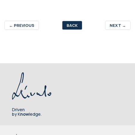
←
PREVIOUS
BACK
NEXT
→
Driven
by K
now
ledge.