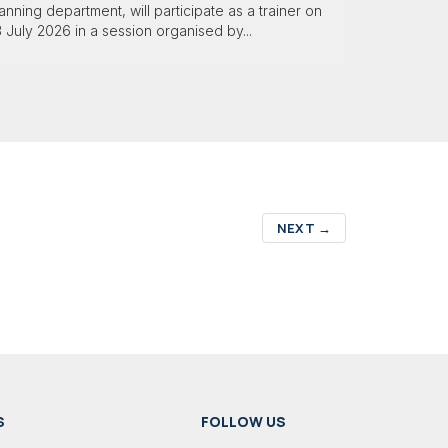
anning department, will participate as a trainer on
 July 2026 in a session organised by...
NEXT
→
S
FOLLOW US