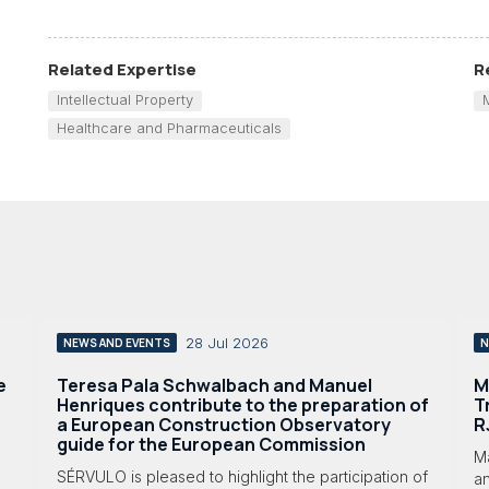
Related Expertise
R
Intellectual Property
Healthcare and Pharmaceuticals
28 Jul 2026
NEWS AND EVENTS
N
e
Teresa Pala Schwalbach and Manuel
M
Henriques contribute to the preparation of
T
a European Construction Observatory
R
guide for the European Commission
M
SÉRVULO is pleased to highlight the participation of
a