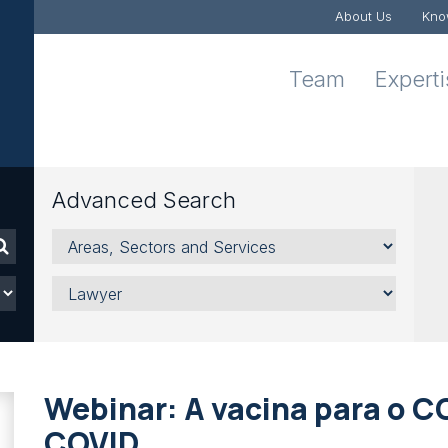
About Us
Kno
Team
Expert
Advanced Search
Areas,
Sectors
and
Lawyer
Services
Webinar: A vacina para o C
COVID