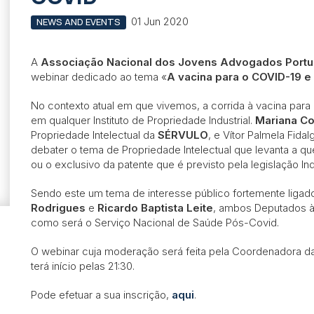
01 Jun 2020
NEWS AND EVENTS
A
Associação Nacional dos Jovens Advogados Port
webinar dedicado ao tema «
A vacina para o COVID-19 
No contexto atual em que vivemos, a corrida à vacina par
em qualquer Instituto de Propriedade Industrial.
Mariana Co
Propriedade Intelectual da
SÉRVULO
, e Vítor Palmela Fidal
debater o tema de Propriedade Intelectual que levanta a qu
ou o exclusivo da patente que é previsto pela legislação Ind
Sendo este um tema de interesse público fortemente liga
Rodrigues
e
Ricardo Baptista Leite
, ambos Deputados à
como será o Serviço Nacional de Saúde Pós-Covid.
O webinar cuja moderação será feita pela Coordenadora 
terá início pelas 21:30.
Pode efetuar a sua inscrição,
aqui
.