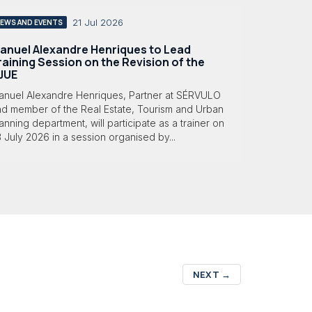
21 Jul 2026
EWS AND EVENTS
anuel Alexandre Henriques to Lead
raining Session on the Revision of the
JUE
anuel Alexandre Henriques, Partner at SÉRVULO
nd member of the Real Estate, Tourism and Urban
anning department, will participate as a trainer on
 July 2026 in a session organised by...
NEXT
→