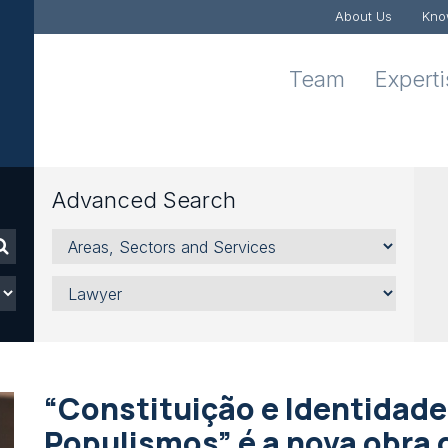
About Us
Kno
Team
Expert
Advanced Search
Areas,
Sectors
and
Lawyer
Services
“Constituição e Identidade
Populismos” é a nova obra 