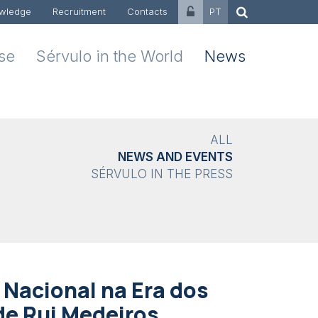
wledge
Recruitment
Contacts
PT
ise
Sérvulo in the World
News
ALL
NEWS AND EVENTS
SÉRVULO IN THE PRESS
 Nacional na Era dos
de Rui Medeiros