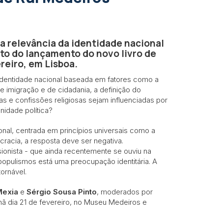
a relevância da identidade nacional
ito do lançamento do novo livro de
reiro, em Lisboa.
 identidade nacional baseada em fatores como a
s de imigração e de cidadania, a definição do
as e confissões religiosas sejam influenciadas por
nidade política?
nal, centrada em princípios universais como a
racia, a resposta deve ser negativa.
sionista - que ainda recentemente se ouviu na
populismos está uma preocupação identitária. A
tornável.
Mexia
e
Sérgio Sousa Pinto
, moderados por
hã dia 21 de fevereiro, no Museu Medeiros e