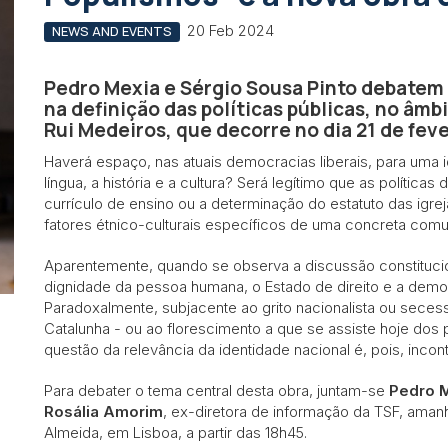
20 Feb 2024
NEWS AND EVENTS
Pedro Mexia e Sérgio Sousa Pinto debatem 
na definição das políticas públicas, no âmb
Rui Medeiros, que decorre no dia 21 de feve
Haverá espaço, nas atuais democracias liberais, para uma
língua, a história e a cultura? Será legítimo que as política
currículo de ensino ou a determinação do estatuto das igrej
fatores étnico-culturais específicos de uma concreta comu
Aparentemente, quando se observa a discussão constitucio
dignidade da pessoa humana, o Estado de direito e a democ
Paradoxalmente, subjacente ao grito nacionalista ou seces
Catalunha - ou ao florescimento a que se assiste hoje dos 
questão da relevância da identidade nacional é, pois, incon
Para debater o tema central desta obra, juntam-se
Pedro 
Rosália Amorim
, ex-diretora de informação da TSF, aman
Almeida, em Lisboa, a partir das 18h45.