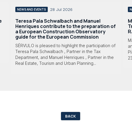
28 Jul 2026
NEWS AND EVENTS
N
e
Teresa Pala Schwalbach and Manuel
M
Henriques contribute to the preparation of
T
a European Construction Observatory
R
guide for the European Commission
M
SÉRVULO is pleased to highlight the participation of
a
Teresa Pala Schwalbach , Partner in the Tax
Pl
Department, and Manuel Henriques , Partner in the
23
Real Estate, Tourism and Urban Planning...
BACK