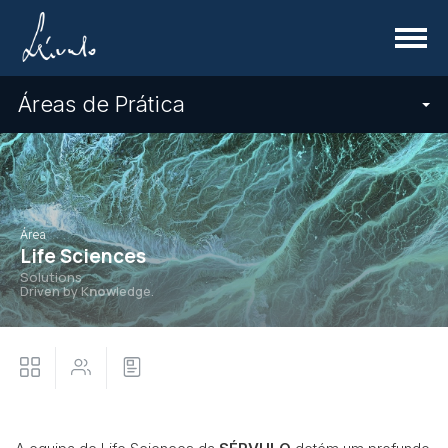
Menu
Áreas de Prática
Área
Life Sciences
Solutions
Driven by K
now
ledge.