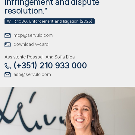
infringement and dispute
resolution.”
WTR 1000, Enforcement and litigation (2025)
mcp@servulo.com
download v-card
Assistente Pessoal: Ana Sofia Bica
(+351) 210 933 000
asb@servulo.com