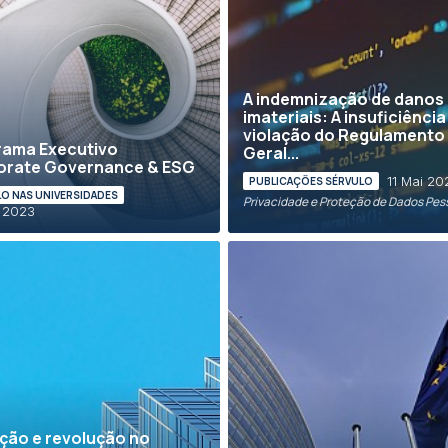
A indemnização de danos
imateriais: A insuficiência
violação do Regulamento
rama Executivo
Geral...
orate Governance & ESG
11 Mai 20
PUBLICAÇÕES SÉRVULO
O NAS UNIVERSIDADES
Privacidade e Proteção de Dados Pes
 2023
ção e revolução no