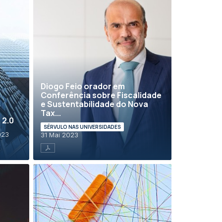
Diogo Feio orador em
Conferência sobre Fiscalidade
e Sustentabilidade do Nova
Tax...
 2.0
SÉRVULO NAS UNIVERSIDADES
023
31 Mai 2023