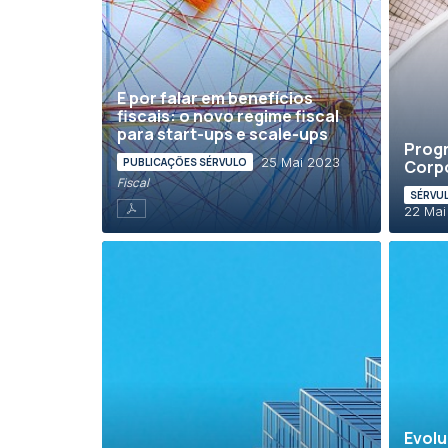
E por falar em benefícios
fiscais: o novo regime fiscal
para start-ups e scale-ups
Prog
25 Mai 2023
PUBLICAÇÕES SÉRVULO
Corp
Fiscal
SÉRVUL
22 Mai
Evolu