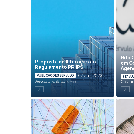
Rita 
Proposta de Alteração ao
em Co
Regulamento PRIIPS
Agend
07 Jun 2023
PUBLICAÇÕES SÉRVULO
SÉRVUL
Financeiro e Governance
05 Ju