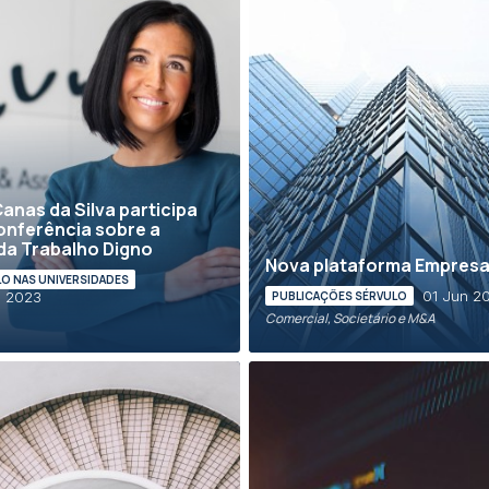
Canas da Silva participa
nferência sobre a
a Trabalho Digno
Nova plataforma Empresa
O NAS UNIVERSIDADES
01 Jun 2
n 2023
PUBLICAÇÕES SÉRVULO
Comercial, Societário e M&A