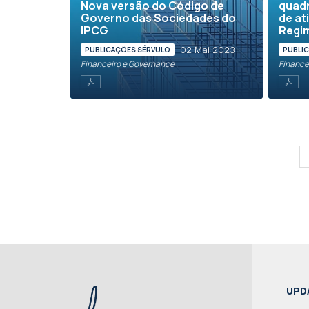
Nova versão do Código de
quadr
Governo das Sociedades do
de at
IPCG
Regim
02 Mai 2023
PUBLICAÇÕES SÉRVULO
PUBLI
Financeiro e Governance
Finance
UPD