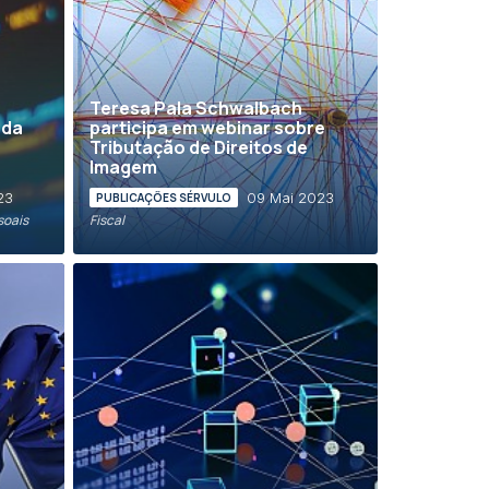
Teresa Pala Schwalbach
 da
participa em webinar sobre
Tributação de Direitos de
Imagem
23
09 Mai 2023
PUBLICAÇÕES SÉRVULO
soais
Fiscal