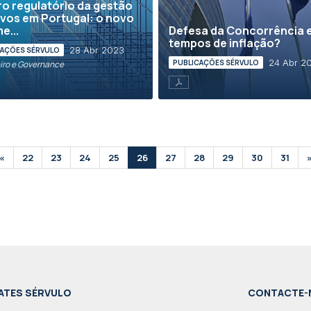
o regulatório da gestão
ivos em Portugal: o novo
e...
Defesa da Concorrência 
tempos de inflação?
28 Abr 2023
CAÇÕES SÉRVULO
24 Abr 2
PUBLICAÇÕES SÉRVULO
iro e Governance
«
22
23
24
25
26
27
28
29
30
31
ATES SÉRVULO
CONTACTE-