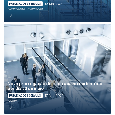
19 Mai 2021
PUBLICAÇÕES SÉRVULO
Financeiro e Governance
Nova prorrogação do teletrabalho obrigatório
até dia 30 de maio
17 Mai 2021
PUBLICAÇÕES SÉRVULO
Laboral