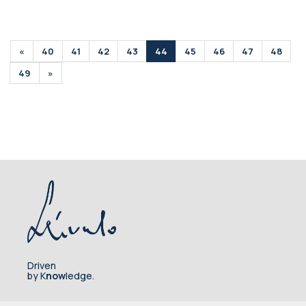
«
40
41
42
43
44
45
46
47
48
49
»
Driven
by K
now
ledge.