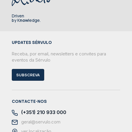
Driven
by K
now
ledge.
UPDATES SÉRVULO
Receba, por email, newsletters e convites para
eventos da Sérvulo
SUBSCREVA
CONTACTE-NOS
(+351) 210 933 000
geral@servulo.com
ver localização