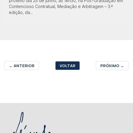
próximo dia 25 de junho, às 18h30, na Pós?Graduação em
Contencioso Contratual, Mediação e Arbitragem – 3.ª
edição, da...
←
ANTERIOR
VOLTAR
PRÓXIMO
→