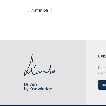
←
ANTERIOR
UPD
Rece
even
Driven
SU
by K
now
ledge.