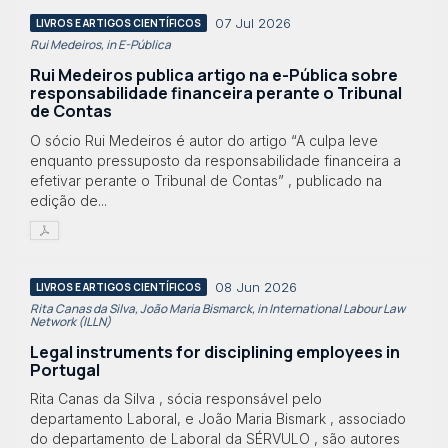
07 Jul 2026
LIVROS E ARTIGOS CIENTÍFICOS
Rui Medeiros, in E-Pública
Rui Medeiros publica artigo na e-Pública sobre
responsabilidade financeira perante o Tribunal
de Contas
O sócio Rui Medeiros é autor do artigo “A culpa leve
enquanto pressuposto da responsabilidade financeira a
efetivar perante o Tribunal de Contas” , publicado na
edição de...
08 Jun 2026
LIVROS E ARTIGOS CIENTÍFICOS
Rita Canas da Silva, João Maria Bismarck, in International Labour Law
Network (ILLN)
Legal instruments for disciplining employees in
Portugal
Rita Canas da Silva , sócia responsável pelo
departamento Laboral, e João Maria Bismark , associado
do departamento de Laboral da SÉRVULO , são autores