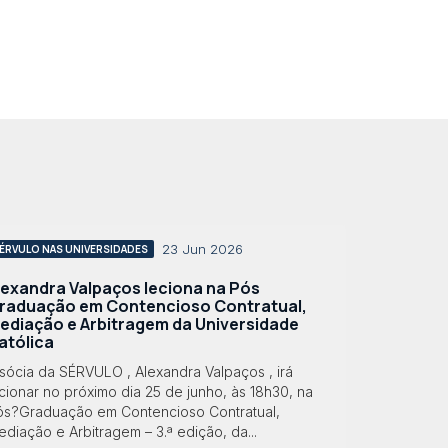
23 Jun 2026
ÉRVULO NAS UNIVERSIDADES
lexandra Valpaços leciona na Pós
raduação em Contencioso Contratual,
ediação e Arbitragem da Universidade
atólica
sócia da SÉRVULO , Alexandra Valpaços , irá
cionar no próximo dia 25 de junho, às 18h30, na
ós?Graduação em Contencioso Contratual,
diação e Arbitragem – 3.ª edição, da...