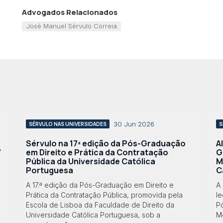
Advogados Relacionados
José Manuel Sérvulo Correia
30 Jun 2026
SÉRVULO NAS UNIVERSIDADES
S
Sérvulo na 17ª edição da Pós-Graduação
A
”
em Direito e Prática da Contratação
G
Pública da Universidade Católica
M
Portuguesa
C
A 17.ª edição da Pós-Graduação em Direito e
A 
Prática da Contratação Pública, promovida pela
le
Escola de Lisboa da Faculdade de Direito da
P
Universidade Católica Portuguesa, sob a
Me