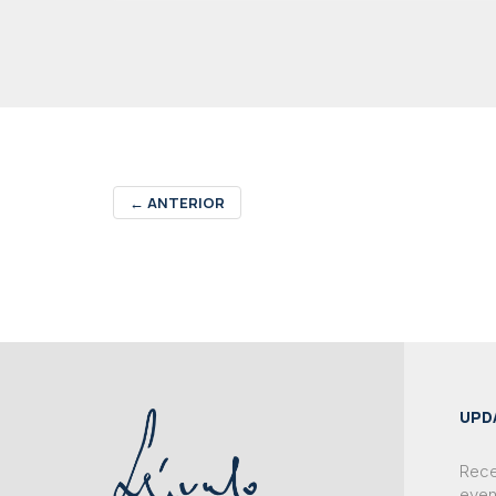
←
ANTERIOR
UPD
Rece
even