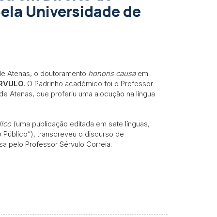
pela Universidade de
e de Atenas, o doutoramento
honoris causa
em
RVULO
. O Padrinho académico foi o Professor
 de Atenas, que proferiu uma alocução na língua
lico
(uma publicação editada em sete línguas,
o Público”), transcreveu o discurso de
a pelo Professor Sérvulo Correia.