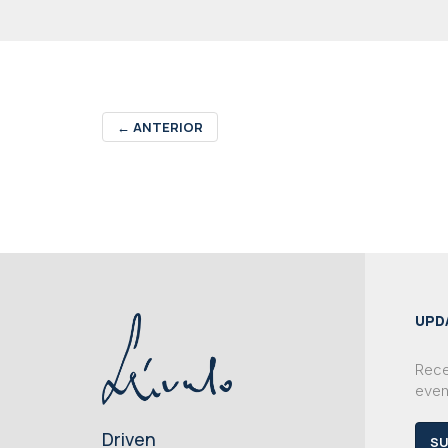
←
ANTERIOR
UPD
Rece
even
Driven
SU