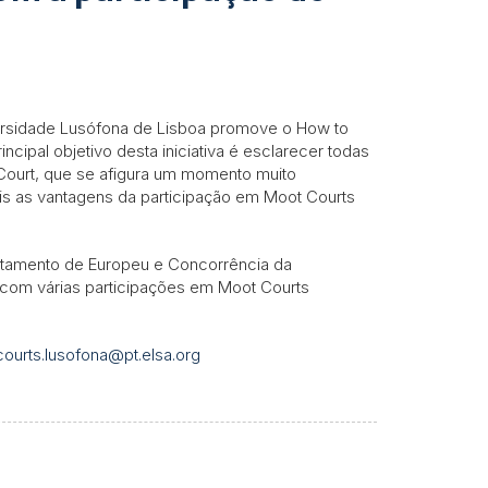
ersidade Lusófona de Lisboa promove o How to
ncipal objetivo desta iniciativa é esclarecer todas
Court, que se afigura um momento muito
is as vantagens da participação em Moot Courts
rtamento de Europeu e Concorrência da
á com várias participações em Moot Courts
ourts.lusofona@pt.elsa.org