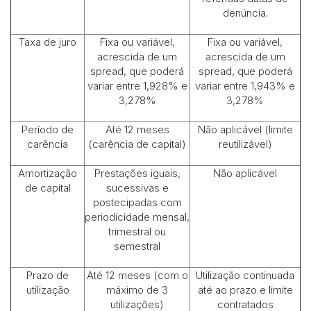
denúncia.
Taxa de juro
Fixa ou variável,
Fixa ou variável,
acrescida de um
acrescida de um
spread, que poderá
spread, que poderá
variar entre 1,928% e
variar entre 1,943% e
3,278%
3,278%
Período de
Até 12 meses
Não aplicável (limite
carência
(carência de capital)
reutilizável)
Amortização
Prestações iguais,
Não aplicável
de capital
sucessivas e
postecipadas com
periodicidade mensal,
trimestral ou
semestral
Prazo de
Até 12 meses (com o
Utilização continuada
utilização
máximo de 3
até ao prazo e limite
utilizações)
contratados