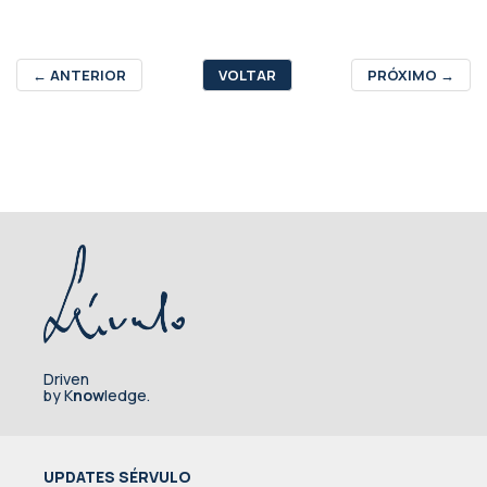
←
ANTERIOR
VOLTAR
PRÓXIMO
→
Driven
by K
now
ledge.
UPDATES SÉRVULO